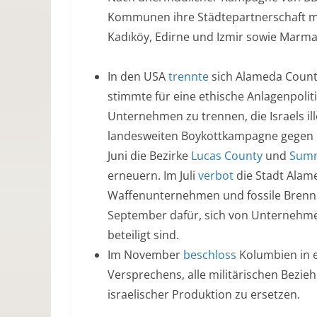
Kommunen ihre Städtepartnerschaft mi
Kadıköy, Edirne und Izmir sowie Marma
In den USA
trennte
sich Alameda County
stimmte für eine ethische Anlagenpoli
Unternehmen zu trennen, die Israels ill
landesweiten Boykottkampagne gegen Is
Juni die Bezirke
Lucas County
und
Summ
erneuern. Im Juli
verbot
die Stadt Alamed
Waffenunternehmen und fossile Brenns
September dafür, sich von Unternehme
beteiligt sind.
Im November
beschloss
Kolumbien in e
Versprechens, alle militärischen Bezie
israelischer Produktion zu ersetzen.