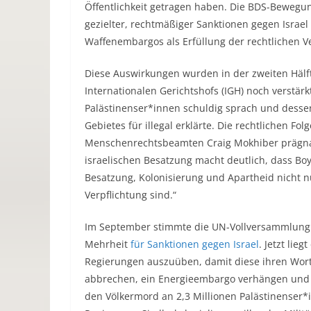
Öffentlichkeit getragen haben. Die BDS-Bewegun
gezielter, rechtmäßiger Sanktionen gegen Israel
Waffenembargos als Erfüllung der rechtlichen V
Diese Auswirkungen wurden in der zweiten Hälft
Internationalen Gerichtshofs (IGH) noch verstär
Palästinenser*innen schuldig sprach und desse
Gebietes für illegal erklärte. Die rechtlichen 
Menschenrechtsbeamten Craig Mokhiber prägn
israelischen Besatzung macht deutlich, dass Boy
Besatzung, Kolonisierung und Apartheid nicht n
Verpflichtung sind.“
Im September stimmte die UN-Vollversammlung z
Mehrheit
für Sanktionen gegen Israel
. Jetzt lie
Regierungen auszuüben, damit diese ihren Wort
abbrechen, ein Energieembargo verhängen und w
den Völkermord an 2,3 Millionen Palästinenser