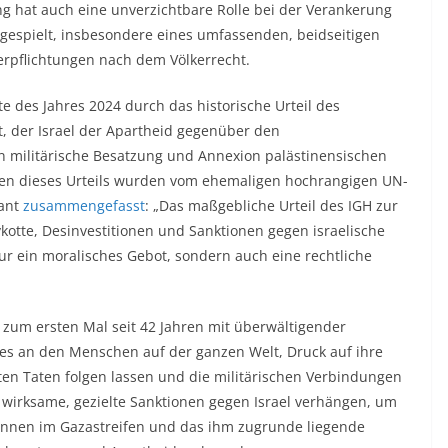
g hat auch eine unverzichtbare Rolle bei der Verankerung
 gespielt, insbesondere eines umfassenden, beidseitigen
erpflichtungen nach dem Völkerrecht.
e des Jahres 2024 durch das historische Urteil des
kt, der Israel der Apartheid gegenüber den
n militärische Besatzung und Annexion palästinensischen
Folgen dieses Urteils wurden vom ehemaligen hochrangigen UN-
ant
zusammengefasst
: „Das maßgebliche Urteil des IGH zur
kotte, Desinvestitionen und Sanktionen gegen israelische
ur ein moralisches Gebot, sondern auch eine rechtliche
um ersten Mal seit 42 Jahren mit überwältigender
gt es an den Menschen auf der ganzen Welt, Druck auf ihre
en Taten folgen lassen und die militärischen Verbindungen
irksame, gezielte Sanktionen gegen Israel verhängen, um
*innen im Gazastreifen und das ihm zugrunde liegende