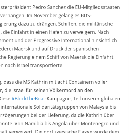
sterpräsident Pedro Sanchez die EU-Mitgliedsstaaten
zu verhängen. Im November gelang es BDS-
gierung dazu zu drängen, Schiffen, die militärische
, die Einfahrt in einen Hafen zu verweigern. Nach
ment und der Progressive International hinsichtlich
ederei Maersk und auf Druck der spanischen
he Regierung einem Schiff von Maersk die Einfahrt,
n nach Israel transportierte.
 dass die MS Kathrin mit acht Containern voller
, die Israel für seinen Völkermord an den
 Diese
#BlockTheBoat
-Kampagne, Teil unserer globalen
internationale Solidaritätsgruppen von Malaysia bis
rzögerungen bei der Lieferung, da die Kathrin über
onnte. Von Namibia bis Angola über Montenegro und
aft verweigert. Die portugiesische Flagge wurde dem