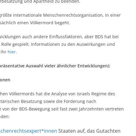
itärbesatzung und Apartheid zu beenden.
 größte internationale Menschenrechtsorganisation, in einer
tsächlich einen Völkermord begeht.
icklungen auch andere Einflussfaktoren, aber BDS hat bei
e Rolle gespielt. Informationen zu den Auswirkungen und
 ihr
hier
.
sentative Auswahl vieler ähnlicher Entwicklungen):
ionen
hen Völkermords hat die Analyse von Israels Regime des
litärischen Besatzung sowie die Forderung nach
e von der BDS-Bewegung seit fast zwei Jahrzehnten vertreten
nden:
chenrechtsexpert*innen
Staaten auf, das Gutachten