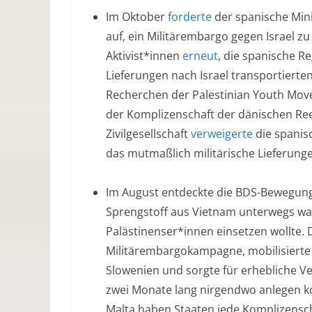
Im Oktober
forderte
der spanische Mini
auf, ein Militärembargo gegen Israel 
Aktivist*innen
erneut
, die spanische Re
Lieferungen nach Israel transportierten
Recherchen der Palestinian Youth Move
der Komplizenschaft der dänischen Re
Zivilgesellschaft
verweigerte
die spanisc
das mutmaßlich militärische Lieferunge
Im August entdeckte die BDS-Bewegung,
Sprengstoff aus Vietnam unterwegs war
Palästinenser*innen einsetzen wollte.
Militärembargokampagne, mobilisierte 
Slowenien und sorgte für erhebliche Ve
zwei Monate lang nirgendwo anlegen k
Malta haben Staaten jede Komplizensch