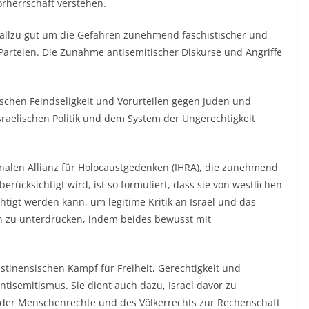
orherrschaft verstehen.
 allzu gut um die Gefahren zunehmend faschistischer und
 Parteien. Die Zunahme antisemitischer Diskurse und Angriffe
wischen Feindseligkeit und Vorurteilen gegen Juden und
israelischen Politik und dem System der Ungerechtigkeit
nalen Allianz für Holocaustgedenken (IHRA), die zunehmend
cksichtigt wird, ist so formuliert, dass sie von westlichen
igt werden kann, um legitime Kritik an Israel und das
en zu unterdrücken, indem beides bewusst mit
stinensischen Kampf für Freiheit, Gerechtigkeit und
tisemitismus. Sie dient auch dazu, Israel davor zu
s der Menschenrechte und des Völkerrechts zur Rechenschaft