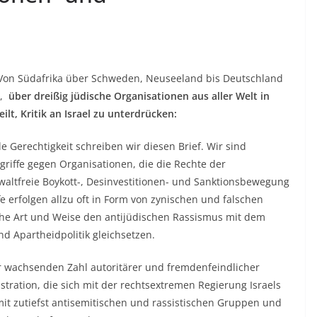
Von Südafrika über Schweden, Neuseeland bis Deutschland
t,
über dreißig jüdische Organisationen aus aller Welt in
lt, Kritik an Israel zu unterdrücken:
le Gerechtigkeit schreiben wir diesen Brief. Wir sind
riffe gegen Organisationen, die die Rechte der
altfreie Boykott-, Desinvestitionen- und Sanktionsbewegung
e erfolgen allzu oft in Form von zynischen und falschen
che Art und Weise den antijüdischen Rassismus mit dem
d Apartheidpolitik gleichsetzen.
er wachsenden Zahl autoritärer und fremdenfeindlicher
tration, die sich mit der rechtsextremen Regierung Israels
it zutiefst antisemitischen und rassistischen Gruppen und