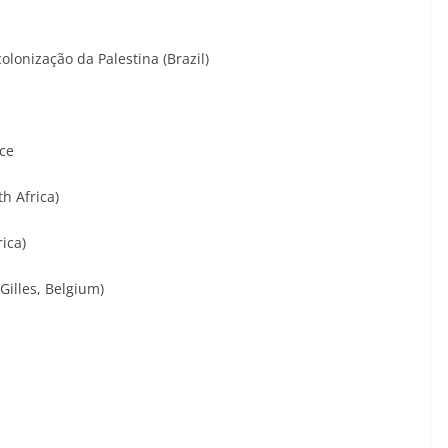
lonização da Palestina (Brazil)
ice
th Africa)
ica)
Gilles, Belgium)