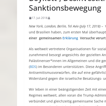
Sanktionsbewegung
17. Juli 2018
New York, London, Berlin, Tel Aviv (July 17, 2018) –
und Brasilien haben, zum ersten Mal überhaup
einer gemeinsamen
Erklärung
Versuche verurtei
Als weltweit vertretene Organisationen für sozia
zunehmend besorgt angesichts der gezielten Ang
Palästinenser*innen im Allgemeinen und die gew
(
BDS
) im Besonderen unterstützen. Diese Angriff
Antisemitismusvorwürfen, die auf eine gefährli
Widerstand gegen die israelische Besatzungs- un
Wir leben in einer beängstigenden Zeit mit ein
Regimes weltweit, allen voran die Trump-Adminis
verbündet und gleichzeitig gemeinsame Sache m