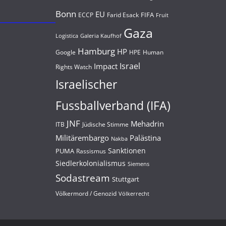
Bonn
EU
FIFA
Farid Esack
ECCP
Fruit
Gaza
Logistica
Galeria Kaufhof
Hamburg
HP
Google
HPE
Human
Israel
Impact
Rights Watch
Israelischer
Fussballverband (IFA)
JNF
Mehadrin
Jüdische Stimme
ITB
Militärembargo
Palästina
Nakba
Sanktionen
PUMA
Rassismus
Siedlerkolonialismus
Siemens
Sodastream
Stuttgart
Völkermord / Genozid
Völkerrecht