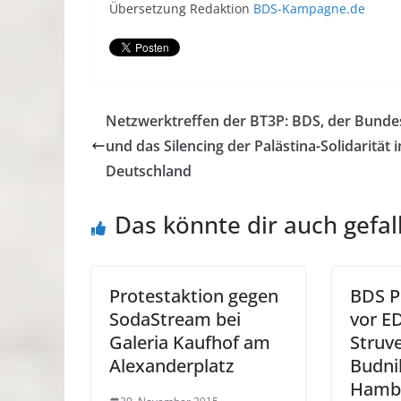
Übersetzung Redaktion
BDS-Kampagne.de
Netzwerktreffen der BT3P: BDS, der Bunde
und das Silencing der Palästina-Solidarität i
Deutschland
Das könnte dir auch gefal
Protestaktion gegen
BDS P
SodaStream bei
vor E
Galeria Kaufhof am
Struv
Alexanderplatz
Budni
Hamb