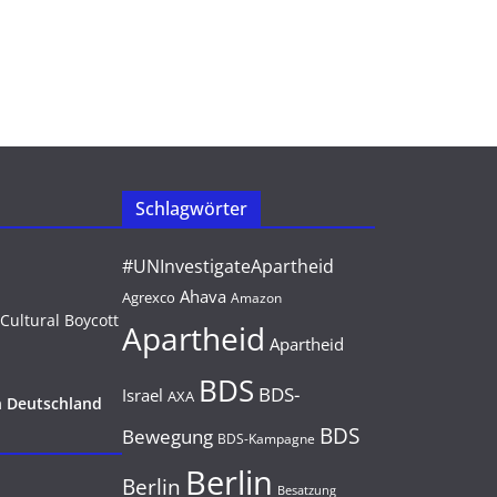
Schlagwörter
#UNInvestigateApartheid
Ahava
Agrexco
Amazon
Apartheid
Apartheid
BDS
BDS-
Israel
AXA
n Deutschland
BDS
Bewegung
BDS-Kampagne
Berlin
Berlin
Besatzung