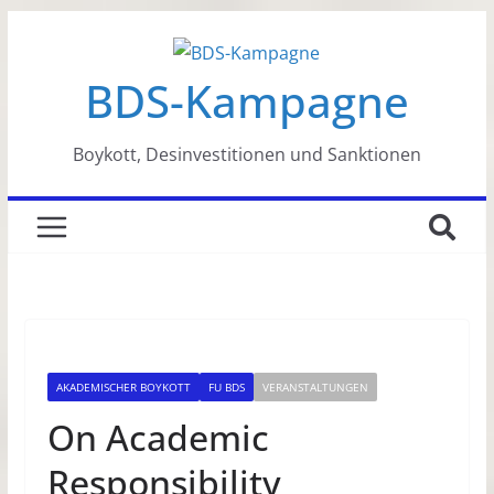
Zum
Inhalt
BDS-Kampagne
springen
Boykott, Desinvestitionen und Sanktionen
AKADEMISCHER BOYKOTT
FU BDS
VERANSTALTUNGEN
On Academic
Responsibility