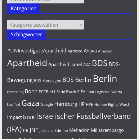
Kategorien
Kategorien
Schlagwörter
#UNInvestigateApartheid
Ahava
Agrexco
Amazon
Apartheid
BDS
BDS-
Apartheid Israel
AXA
Berlin
BDS Berlin
Bewegung
BDS-Kampagne
Bonn
EU
FIFA
Farid Esack
ECCP
Besatzung
Fruit Logistica
Galeria
Gaza
Hamburg
HP
Google
HPE
Human Rights Watch
Kaufhof
Israelischer Fussballverband
Israel
Impact
(IFA)
JNF
Mehadrin
Militärembargo
Jüdische Stimme
ITB