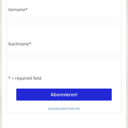
Vorname
*
Nachname
*
* = required field
unsubscribe from list