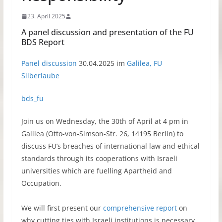
23. April 2025
A panel discussion and presentation of the FU
BDS Report
Panel discussion
30.04.2025 im
Galilea, FU
Silberlaube
bds_fu
Join us on Wednesday, the 30th of April at 4 pm in
Galilea (Otto-von-Simson-Str. 26, 14195 Berlin) to
discuss FU’s breaches of international law and ethical
standards through its cooperations with Israeli
universities which are fuelling Apartheid and
Occupation.
We will first present our
comprehensive report
on
why cutting ties with Israeli institutions is necessary