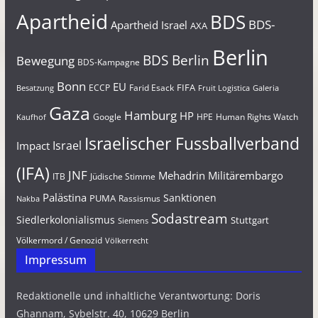
Apartheid
BDS
BDS-
Apartheid Israel
AXA
Berlin
BDS Berlin
Bewegung
BDS-Kampagne
Bonn
EU
FIFA
Farid Esack
ECCP
Besatzung
Fruit Logistica
Galeria
Gaza
Hamburg
HP
Google
HPE
Human Rights Watch
Kaufhof
Israelischer Fussballverband
Israel
Impact
(IFA)
JNF
Mehadrin
Militärembargo
Jüdische Stimme
ITB
Palästina
Sanktionen
PUMA
Rassismus
Nakba
Sodastream
Siedlerkolonialismus
Stuttgart
Siemens
Völkermord / Genozid
Völkerrecht
Impressum
Redaktionelle und inhaltliche Verantwortung: Doris
Ghannam, Sybelstr. 40, 10629 Berlin