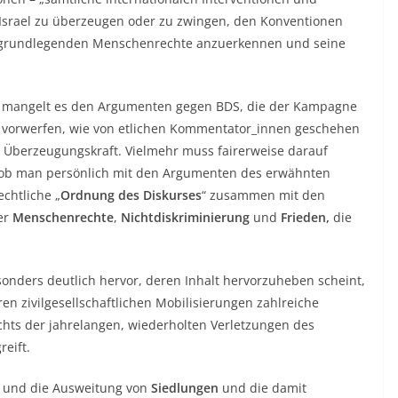
 Israel zu überzeugen oder zu zwingen, den Konventionen
e grundlegenden Menschenrechte anzuerkennen und seine
n mangelt es den Argumenten gegen BDS, die der Kampagne
 vorwerfen, wie von etlichen Kommentator_innen geschehen
n Überzeugungskraft. Vielmehr muss fairerweise darauf
 ob man persönlich mit den Argumenten des erwähnten
echtliche „
Ordnung des Diskurses
“ zusammen mit den
er
Menschenrechte
,
Nichtdiskriminierung
und
Frieden,
die
onders deutlich hervor, deren Inhalt hervorzuheben scheint,
n zivilgesellschaftlichen Mobilisierungen zahlreiche
chts der jahrelangen, wiederholten Verletzungen des
reift.
u und die Ausweitung von
Siedlungen
und die damit