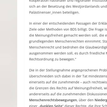
Kooperation nationaler und regionaler Institut
sich an der Besetzung des Westjordanlands un
Palästinenser_innen beteiligen.
In einer der entscheidenden Passagen der Erklä
Ziele oder Methoden von BDS billigt. Die Frage i
die Meinungsfreiheit gemacht werden soll, die 
grundlegenden Menschenrechten einnimmt. Staa
Menschenrecht und bedrohen die Glaubwürdigk
ausgenommen werden soll, es durch friedliche
Rechtsordnung zu bewegen.“
Die in der Stellungnahme angesprochenen Probl
überschneiden sich dabei in der Tat mindesten
einerseits auf die zunehmende – auch rechtswi
die Grenzen des Rechts auf Meinungsfreiheit, w
andererseits auf die zunehmenden Diskussione
Menschenrechtsbewegungen
, über den
Nieder
einer „
dunklen Seite
“ dieser Rechte, die ihre 