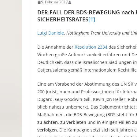
5. Februar 2017
DER FALL DER BDS-BEWEGUNG nach 
SICHERHEITSRATES
[1]
Luigi Daniele
,
Nottingham Trent University und Univ
Die Annahme der
Resolution 2334
des Sicherheit
Wochen große Aufmerksamkeit erfahren und De
Deutlichkeit, dass die israelischen Siedlungen i
Ostjerusalems gemäß internationalem Recht ille
Eine am Vorabend der Abstimmung des UN SR ve
200 Jurist_innen und Professor_innen für Intern
Dugard, Guy Goodwin-Gill, Kevin Jon Heller, Robe
blieb nahezu unbemerkt. Das Dokument richtet 
Maßnahmen, die BDS-Bewegung (BDS steht für Boy
zu ächten
,
zu verbieten
und in einigen Fällen
zu
verfolgen.
Die Kampagne setzt sich seit Jahren e