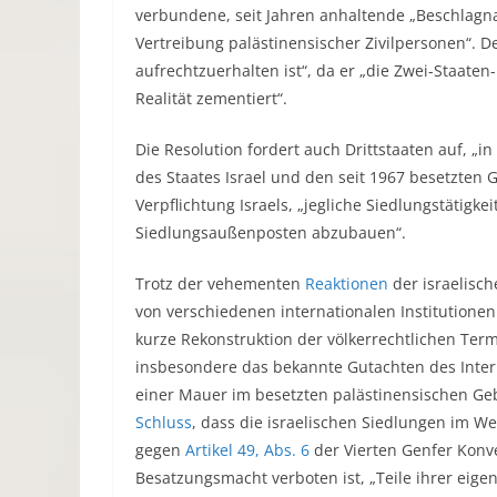
verbundene, seit Jahren anhaltende „Beschlag
Vertreibung palästinensischer Zivilpersonen“. D
aufrechtzuerhalten ist“, da er „die Zwei-Staate
Realität zementiert“.
Die Resolution fordert auch Drittstaaten auf, „
des Staates Israel und den seit 1967 besetzten 
Verpflichtung Israels, „jegliche Siedlungstätigke
Siedlungsaußenposten abzubauen“.
Trotz der vehementen
Reaktionen
der israelisch
von verschiedenen internationalen Institutione
kurze Rekonstruktion der völkerrechtlichen Ter
insbesondere das bekannte Gutachten des Intern
einer Mauer im besetzten palästinensischen Geb
Schluss
, dass die israelischen Siedlungen im W
gegen
Artikel 49, Abs. 6
der Vierten Genfer Konve
Besatzungsmacht verboten ist, „Teile ihrer eigen