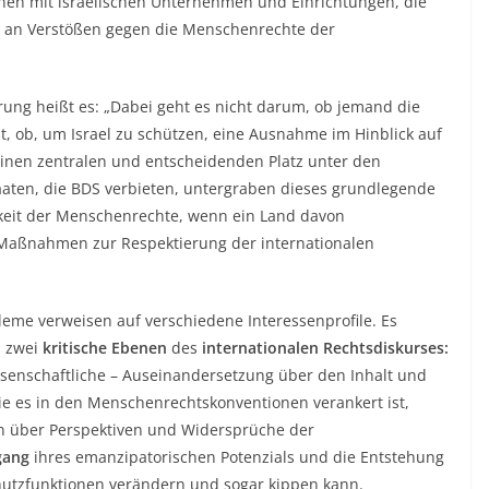
ionen mit israelischen Unternehmen und Einrichtungen, die
d an Verstößen gegen die Menschenrechte der
rung heißt es: „Dabei geht es nicht darum, ob jemand die
st, ob, um Israel zu schützen, eine Ausnahme im Hinblick auf
einen zentralen und entscheidenden Platz unter den
ten, die BDS verbieten, untergraben dieses grundlegende
eit der Menschenrechte, wenn ein Land davon
 Maßnahmen zur Respektierung der internationalen
eme verweisen auf verschiedene Interessenprofile. Es
s zwei
kritische Ebenen
des
internationalen Rechtsdiskurses:
ssenschaftliche – Auseinandersetzung über den Inhalt und
ie es in den Menschenrechtskonventionen verankert ist,
n über Perspektiven und Widersprüche der
gang
ihres emanzipatorischen Potenzials und die Entstehung
Schutzfunktionen verändern und sogar kippen kann.