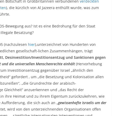
chen Botschaft in Großbritannien verbundenen
verdeckten
äten
), die kürzlich von Al Jazeera enthüllt wurde, was zum
ührte.
DS-Bewegung aus? Ist es eine Bedrohung für den Staat
 illegale Besatzung?
05 (nachzulesen
hier
),unterzeichnet von Hunderten von
iedlichen gesellschaft-lichen Zusammenhängen, trägt
t, Desinvestition/Investitionsentzug
und Sanktionen gegen
 und die universellen Menschenrechte einhält
(Hervorhebung
 zum Investitionsentzug gegenüber Israel „ähnlich den
id“ gefordert , um „die Besetzung und Kolonisation allen
zureißen“, „die Grundrechte der arabisch-
ige Gleichheit” anzuerkennen und „das Recht der
, „in ihre Heimat und zu ihrem Eigentum zurückzukehren, wie
e Aufforderung, die sich auch an „
gewissenhafte Israelis um der
htet, wird von den unterzeichnenden Organisationen offen
etonen – „sämtliche internationalen Interventionen und