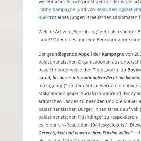
wesentlicher Schwerpunkt der mit der israelis
Lobby-Kampagne
(und von
Rekrutierungsaktivit
Rücktritt
eines jungen israelischen Diplomaten f
Welche Art von „Bedrohung“ geht also von der B
Israel? Oder ist es nur eine Bedrohung für seine
Der
grundlegende Appell der Kampagne
von 20
palästinensischen Organisationen aus untersch
bezeichnenderweise den Titel: „Aufruf
zu Boykot
Israel,
bis dieses internationalem Recht nachkommt
hinzugefügt)“. In dem Aufruf werden Initiativen
Maßnahmen gegen Südafrika während der Aparthe
arabischen Landes zu beenden und die Mauer ab
palästinensischen Bürger_innen Israels auf völl
palästinensischen Flüchtlinge” zu respektieren
es in der UN-Resolution 194 festgelegt ist“. Dies
Gerechtigkeit und einem echten Frieden willen
“
ric
als „letztes Mittel“ bezeichnet, weil – wie sie b