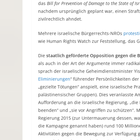
das
Bill for Prevention of Damage to the State of I
nachdem ursprünglich geplant war, einen Straf
zivilrechtlich ahndet.
Mehrere israelische Bürgerrechts-NROs
protest
wie Human Rights Watch zur Feststellung, das G
Die
staatlich geförderte Opposition gegen die
als auch in der Art der Argumente immer radik
sprach der israelische Geheimdienstminister Yis
Eliminierungen
“ führender Persönlichkeiten der
„gezielte Tötungen“ anspielt, eine israelische P
palästinensischer Gruppen). Dies veranlasste A
Aufforderung an die israelische Regierung, „di
beenden“ und „sie vor Angriffen zu schützen“. 
Regierung 2015 (zur Untermauerung dessen, wa
die Kampagne genannt haben) rund 100 Millionen
Aktivitäten gegen die Bewegung zur Verfügung ge