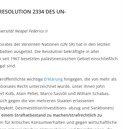
RESOLUTION 2334 DES UN-
ersität Neapel Federico II
srates der Vereinten Nationen (UN SR) hat in den letzten
batten ausgelöst
.
Die Resolution bekräftigte in aller
m seit 1967 besetzten palästinensischen Gebiet einschließlich
gal sind.
röffentlichte wichtige
Erklärung
hingegen, die von mehr als
ationales Recht unterzeichnet wurde, unter ihnen John
rt Kolb, Alain Pellet, Marco Sassòli und William Schabas,
sich gegen die von mehreren Staaten erlassenen
kott, Desinvestition/Investitions- abzug und Sanktionen)
 einem Straftatbestand zu machen/strafrechtlich zu
in für kritisches Konsumverhalten und gegen wirtschaftliche