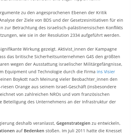
Argumente zu den angesprochenen Ebenen der Kritik
nalyse der Ziele von BDS und der Gesetzesinitiativen für ein
 zur Betrachtung des israelisch-palästinensischen Konflikts
tzungen, wie sie in der Resolution 2334 aufgeführt werden.
signifikante Wirkung gezeigt. Aktivist_innen der Kampagne
 dass das britische Sicherheitsunternehmen G4S den größten
waren wegen der Ausstattung israelischer Militärgefängnisse,
em Equipment und Technologie durch die Firma
ins Visier
 einen Boykott nach Meinung vieler Beobachter_innen den
riesen Orange aus seinem Israel-Geschäft (insbesondere
rzeichnet von zahlreichen NROs und vom französischen
 Beteiligung des Unternehmens an der Infrastruktur der
egierung deshalb veranlasst,
Gegenstrategien
zu entwickeln,
ationen
auf
Bedenken
stoßen. Im Juli 2011 hatte die Knesset