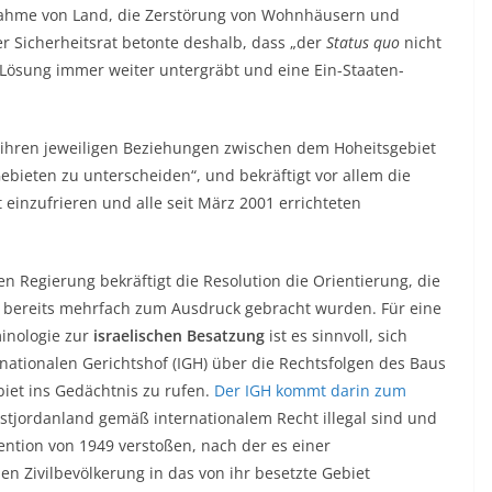
nahme von Land, die Zerstörung von Wohnhäusern und
er Sicherheitsrat betonte deshalb, dass „der
Status quo
nicht
n-Lösung immer weiter untergräbt und eine Ein-Staaten-
in ihren jeweiligen Beziehungen zwischen dem Hoheitsgebiet
Gebieten zu unterscheiden“, und bekräftigt vor allem die
it einzufrieren und alle seit März 2001 errichteten
en Regierung bekräftigt die Resolution die Orientierung, die
n bereits mehrfach zum Ausdruck gebracht wurden. Für eine
minologie zur
israelischen Besatzung
ist es sinnvoll, sich
ationalen Gerichtshof (IGH) über die Rechtsfolgen des Baus
iet ins Gedächtnis zu rufen.
Der IGH kommt darin zum
estjordanland gemäß internationalem Recht illegal sind und
ntion von 1949 verstoßen, nach der es einer
en Zivilbevölkerung in das von ihr besetzte Gebiet