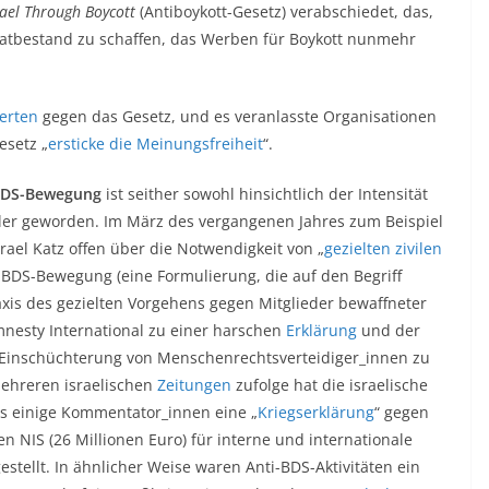
srael Through Boycott
(Antiboykott-Gesetz) verabschiedet, das,
tatbestand zu schaffen, das Werben für Boykott nunmehr
ierten
gegen das Gesetz, und es veranlasste Organisationen
esetz „
ersticke die Meinungsfreiheit
“.
 BDS-Bewegung
ist seither sowohl hinsichtlich der Intensität
aler geworden. Im März des vergangenen Jahres zum Beispiel
rael Katz offen über die Notwendigkeit von „
gezielten zivilen
 BDS-Bewegung (eine Formulierung, die auf den Begriff
raxis des gezielten Vorgehens gegen Mitglieder bewaffneter
mnesty International zu einer harschen
Erklärung
und der
e Einschüchterung von Menschenrechtsverteidiger_innen zu
Mehreren israelischen
Zeitungen
zufolge hat die israelische
s einige Kommentator_innen eine „
Kriegserklärung
“ gegen
 NIS (26 Millionen Euro) für interne und internationale
stellt. In ähnlicher Weise waren Anti-BDS-Aktivitäten ein