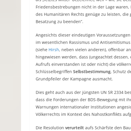
Friedensbestrebungen nicht in der Lage waren,
des Humanitären Rechts genüge zu leisten, di
Besatzung zu beenden”.
Angesichts dieser eindeutigen Voraussetzunge
im wesentlichen Rassismus und Antisemitismus
(siehe
Hirsh
, neben vielen anderen), offenbar a
hingewiesen werden, dass (ungeachtet dessen,
Aufrufs einverstanden ist oder nicht) die völkerr
Schlüsselbegriffen
Selbstbestimmung
, Schutz d
Grundpfeiler der Kampagne ausmacht.
Dies geht auch aus der jüngsten UN SR 2334 bes
dass die Forderungen der BDS-Bewegung mit ihre
Warnungen internationaler Institutionen angesi
Völkerrechts im Kontext des Nahostkonflikts aufg
Die Resolution
verurteilt
aufs Schärfste den Ba