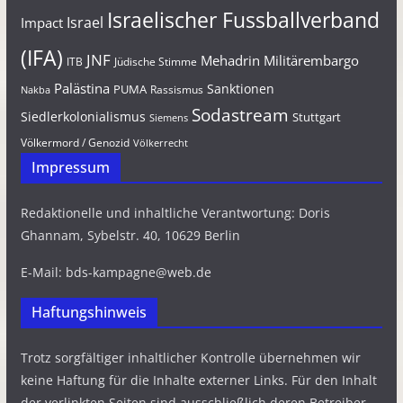
Israelischer Fussballverband
Israel
Impact
(IFA)
JNF
Mehadrin
Militärembargo
Jüdische Stimme
ITB
Palästina
Sanktionen
PUMA
Rassismus
Nakba
Sodastream
Siedlerkolonialismus
Stuttgart
Siemens
Völkermord / Genozid
Völkerrecht
Impressum
Redaktionelle und inhaltliche Verantwortung: Doris
Ghannam, Sybelstr. 40, 10629 Berlin
E-Mail: bds-kampagne@web.de
Haftungshinweis
Trotz sorgfältiger inhaltlicher Kontrolle übernehmen wir
keine Haftung für die Inhalte externer Links. Für den Inhalt
der verlinkten Seiten sind ausschließlich deren Betreiber