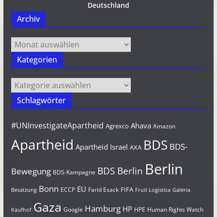
Deutschland
Archiv
Archiv
Kategorien
Kategorien
Schlagwörter
#UNInvestigateApartheid
Ahava
Agrexco
Amazon
Apartheid
BDS
BDS-
Apartheid Israel
AXA
Berlin
BDS Berlin
Bewegung
BDS-Kampagne
Bonn
EU
FIFA
Farid Esack
ECCP
Besatzung
Fruit Logistica
Galeria
Gaza
Hamburg
HP
Google
HPE
Human Rights Watch
Kaufhof