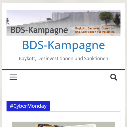
Zum
Inhalt
springen
BDS-Kampagne
Boykott, Desinvestitionen und Sanktionen
#CyberMonday