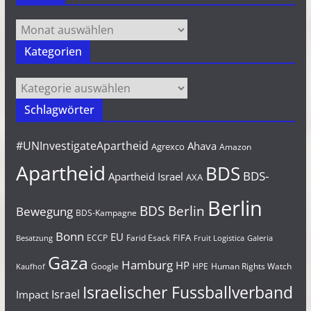
Archiv
Kategorien
Kategorien
Schlagwörter
#UNInvestigateApartheid
Ahava
Agrexco
Amazon
Apartheid
BDS
BDS-
Apartheid Israel
AXA
Berlin
BDS Berlin
Bewegung
BDS-Kampagne
Bonn
EU
FIFA
Farid Esack
ECCP
Besatzung
Fruit Logistica
Galeria
Gaza
Hamburg
HP
Google
HPE
Human Rights Watch
Kaufhof
Israelischer Fussballverband
Israel
Impact