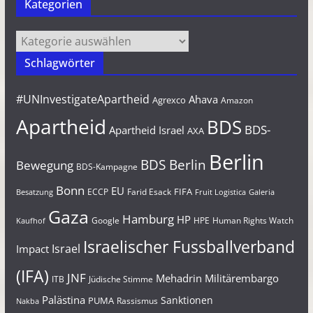
Kategorien
Kategorien
Schlagwörter
#UNInvestigateApartheid
Ahava
Agrexco
Amazon
Apartheid
BDS
BDS-
Apartheid Israel
AXA
Berlin
BDS Berlin
Bewegung
BDS-Kampagne
Bonn
EU
FIFA
Farid Esack
ECCP
Besatzung
Fruit Logistica
Galeria
Gaza
Hamburg
HP
Google
HPE
Human Rights Watch
Kaufhof
Israelischer Fussballverband
Israel
Impact
(IFA)
JNF
Mehadrin
Militärembargo
Jüdische Stimme
ITB
Palästina
Sanktionen
PUMA
Rassismus
Nakba