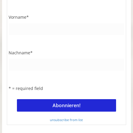
Vorname
*
Nachname
*
* = required field
unsubscribe from list