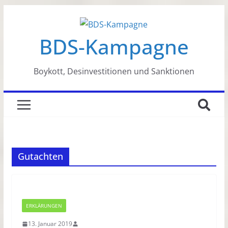
Zum
Inhalt
BDS-Kampagne
springen
Boykott, Desinvestitionen und Sanktionen
Gutachten
ERKLÄRUNGEN
13. Januar 2019