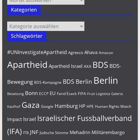
Kategorien
Kategorien
Schlagwörter
#UNInvestigateApartheid
Ahava
Agrexco
Amazon
Apartheid
BDS
BDS-
Apartheid Israel
AXA
Berlin
BDS Berlin
Bewegung
BDS-Kampagne
Bonn
EU
FIFA
Farid Esack
ECCP
Besatzung
Fruit Logistica
Galeria
Gaza
Hamburg
HP
Google
HPE
Human Rights Watch
Kaufhof
Israelischer Fussballverband
Israel
Impact
(IFA)
JNF
Mehadrin
Militärembargo
Jüdische Stimme
ITB