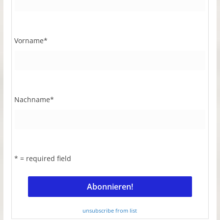
Vorname
*
Nachname
*
* = required field
unsubscribe from list