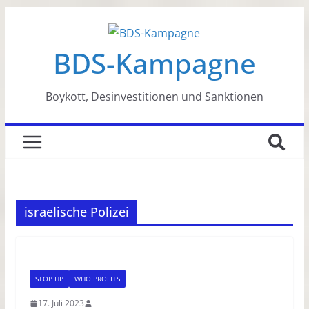
Zum
Inhalt
BDS-Kampagne
springen
Boykott, Desinvestitionen und Sanktionen
israelische Polizei
STOP HP
WHO PROFITS
17. Juli 2023