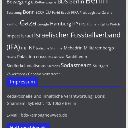
Berlin
BDS Berlin
Bewegung
BDS-Kampagne
Bonn
EU
FIFA
Farid Esack
ECCP
Besatzung
Fruit Logistica
Galeria
Gaza
Hamburg
HP
Google
HPE
Human Rights Watch
Kaufhof
Israelischer Fussballverband
Israel
Impact
(IFA)
JNF
Mehadrin
Militärembargo
Jüdische Stimme
ITB
Palästina
Sanktionen
PUMA
Rassismus
Nakba
Sodastream
Siedlerkolonialismus
Stuttgart
Siemens
Völkermord / Genozid
Völkerrecht
Impressum
Redaktionelle und inhaltliche Verantwortung: Doris
Ghannam, Sybelstr. 40, 10629 Berlin
E-Mail: bds-kampagne@web.de
Haftungshinweis