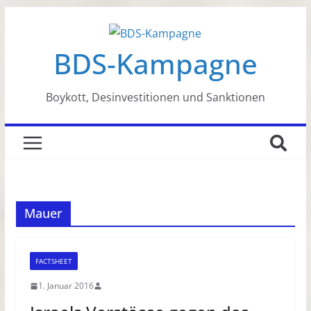
Zum
Inhalt
BDS-Kampagne
springen
Boykott, Desinvestitionen und Sanktionen
Mauer
FACTSHEET
1. Januar 2016