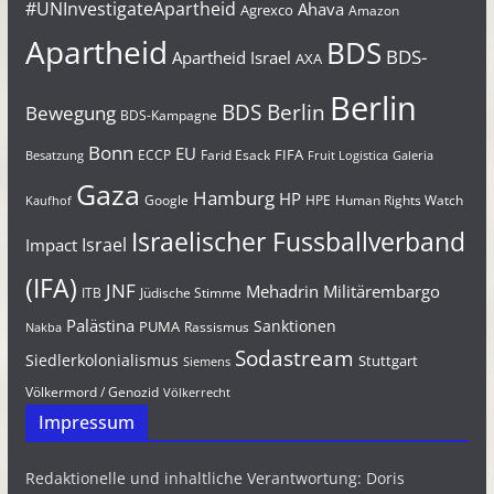
#UNInvestigateApartheid
Ahava
Agrexco
Amazon
Apartheid
BDS
BDS-
Apartheid Israel
AXA
Berlin
BDS Berlin
Bewegung
BDS-Kampagne
Bonn
EU
FIFA
Farid Esack
ECCP
Besatzung
Fruit Logistica
Galeria
Gaza
Hamburg
HP
Google
HPE
Human Rights Watch
Kaufhof
Israelischer Fussballverband
Israel
Impact
(IFA)
JNF
Mehadrin
Militärembargo
Jüdische Stimme
ITB
Palästina
Sanktionen
PUMA
Rassismus
Nakba
Sodastream
Siedlerkolonialismus
Stuttgart
Siemens
Völkermord / Genozid
Völkerrecht
Impressum
Redaktionelle und inhaltliche Verantwortung: Doris