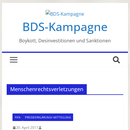
Zum
Inhalt
BDS-Kampagne
springen
Boykott, Desinvestitionen und Sanktionen
Menschenrechtsverletzungen
FIFA
PRESSEERKLÄRUNG/-MITTEILUNG
20. April 2017