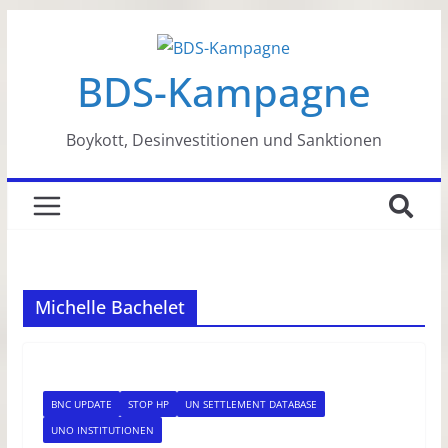
Zum
Inhalt
BDS-Kampagne
springen
Boykott, Desinvestitionen und Sanktionen
Michelle Bachelet
BNC UPDATE
STOP HP
UN SETTLEMENT DATABASE
UNO INSTITUTIONEN