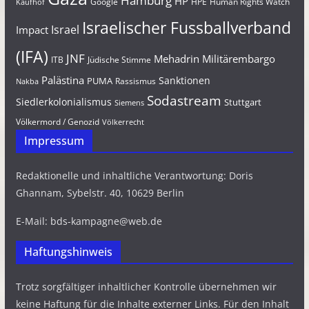
Hamburg
HP
Google
HPE
Human Rights Watch
Kaufhof
Israelischer Fussballverband
Israel
Impact
(IFA)
JNF
Mehadrin
Militärembargo
Jüdische Stimme
ITB
Palästina
Sanktionen
PUMA
Rassismus
Nakba
Sodastream
Siedlerkolonialismus
Stuttgart
Siemens
Völkermord / Genozid
Völkerrecht
Impressum
Redaktionelle und inhaltliche Verantwortung: Doris
Ghannam, Sybelstr. 40, 10629 Berlin
E-Mail: bds-kampagne@web.de
Haftungshinweis
Trotz sorgfältiger inhaltlicher Kontrolle übernehmen wir
keine Haftung für die Inhalte externer Links. Für den Inhalt