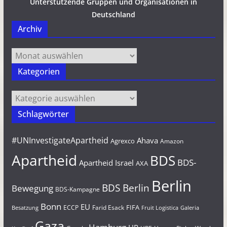
Unterstützende Gruppen und Organisationen in
Deutschland
Archiv
Archiv
Kategorien
Kategorien
Schlagwörter
#UNInvestigateApartheid
Ahava
Agrexco
Amazon
Apartheid
BDS
BDS-
Apartheid Israel
AXA
Berlin
BDS Berlin
Bewegung
BDS-Kampagne
Bonn
EU
FIFA
Farid Esack
ECCP
Besatzung
Fruit Logistica
Galeria
Gaza