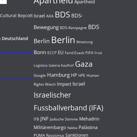
Apartheid
Apartheid
BDS
BDS-
Israel
AXA
BDS
Bewegung
BDS-Kampagne
Berlin
n Deutschland
Berlin
Besatzung
Bonn
EU
FIFA
Farid Esack
ECCP
Fruit
Gaza
Logistica
Galeria Kaufhof
Hamburg
HP
Google
HPE
Human
Israel
Impact
Rights Watch
Israelischer
Fussballverband (IFA)
JNF
Mehadrin
Jüdische Stimme
ITB
Militärembargo
Palästina
Nakba
Sanktionen
PUMA
Rassismus