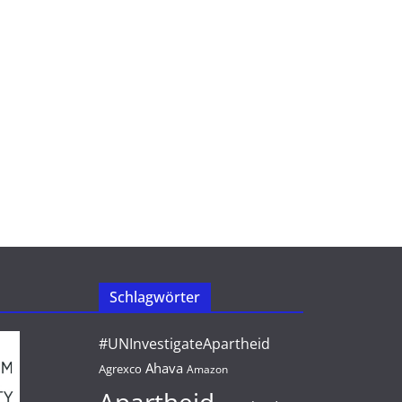
Schlagwörter
#UNInvestigateApartheid
Ahava
Agrexco
Amazon