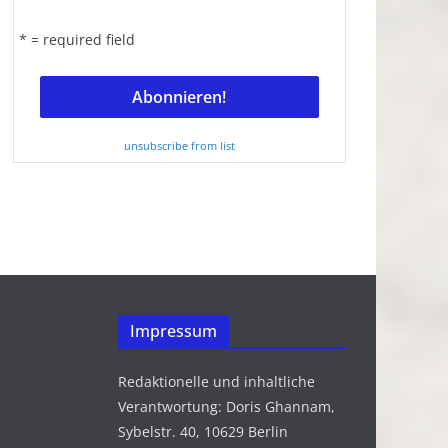
* = required field
unsubscribe from list
Impressum
Redaktionelle und inhaltliche
Verantwortung: Doris Ghannam,
Sybelstr. 40, 10629 Berlin