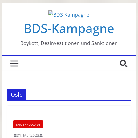
Zum
Inhalt
BDS-Kampagne
springen
Boykott, Desinvestitionen und Sanktionen
Oslo
BNC ERKLÄRUNG
31. Mai 2023