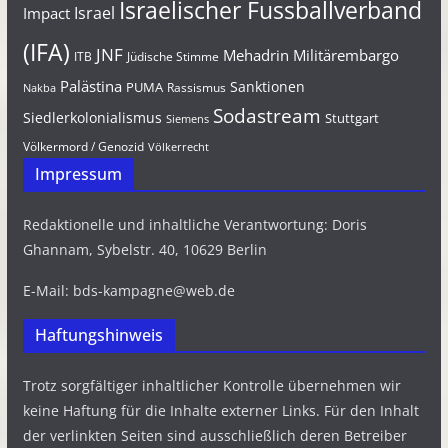
Israelischer Fussballverband
Israel
Impact
(IFA)
JNF
Mehadrin
Militärembargo
Jüdische Stimme
ITB
Palästina
Sanktionen
PUMA
Rassismus
Nakba
Sodastream
Siedlerkolonialismus
Stuttgart
Siemens
Völkermord / Genozid
Völkerrecht
Impressum
Redaktionelle und inhaltliche Verantwortung: Doris
Ghannam, Sybelstr. 40, 10629 Berlin
E-Mail: bds-kampagne@web.de
Haftungshinweis
Trotz sorgfältiger inhaltlicher Kontrolle übernehmen wir
keine Haftung für die Inhalte externer Links. Für den Inhalt
der verlinkten Seiten sind ausschließlich deren Betreiber