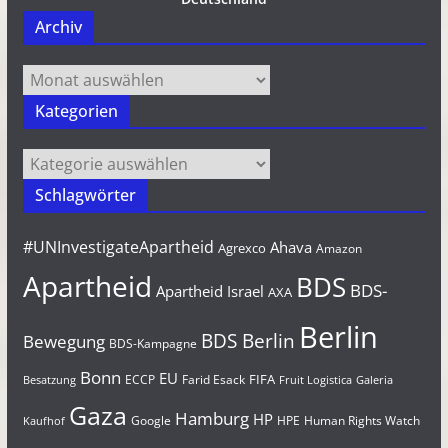
Archiv
Archiv
Kategorien
Kategorien
Schlagwörter
#UNInvestigateApartheid
Ahava
Agrexco
Amazon
Apartheid
BDS
BDS-
Apartheid Israel
AXA
Berlin
BDS Berlin
Bewegung
BDS-Kampagne
Bonn
EU
FIFA
Farid Esack
ECCP
Besatzung
Fruit Logistica
Galeria
Gaza
Hamburg
HP
Google
HPE
Human Rights Watch
Kaufhof