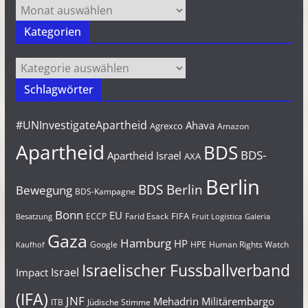
Archiv
Kategorien
Kategorien
Schlagwörter
#UNInvestigateApartheid
Ahava
Agrexco
Amazon
Apartheid
BDS
BDS-
Apartheid Israel
AXA
Berlin
BDS Berlin
Bewegung
BDS-Kampagne
Bonn
EU
FIFA
Farid Esack
ECCP
Besatzung
Fruit Logistica
Galeria
Gaza
Hamburg
HP
Google
HPE
Human Rights Watch
Kaufhof
Israelischer Fussballverband
Israel
Impact
(IFA)
JNF
Mehadrin
Militärembargo
Jüdische Stimme
ITB