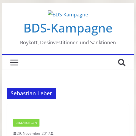
Zum
Inhalt
BDS-Kampagne
springen
Boykott, Desinvestitionen und Sanktionen
Sebastian Leber
ERKLÄRUNGEN
29. November 2017