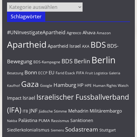
Kategorien
Schlagwörter
#UNInvestigateApartheid
Ahava
Agrexco
Amazon
Apartheid
BDS
BDS-
Apartheid Israel
AXA
Berlin
BDS Berlin
Bewegung
BDS-Kampagne
Bonn
EU
FIFA
Farid Esack
ECCP
Besatzung
Fruit Logistica
Galeria
Gaza
Hamburg
HP
Google
HPE
Human Rights Watch
Kaufhof
Israelischer Fussballverband
Israel
Impact
(IFA)
JNF
Mehadrin
Militärembargo
Jüdische Stimme
ITB
Palästina
Sanktionen
PUMA
Rassismus
Nakba
Sodastream
Siedlerkolonialismus
Stuttgart
Siemens