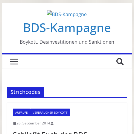
Zum
Inhalt
BDS-Kampagne
springen
Boykott, Desinvestitionen und Sanktionen
Strichcodes
AUFRUFE
VERBRAUCHER-BOYKOTT
28. September 2014