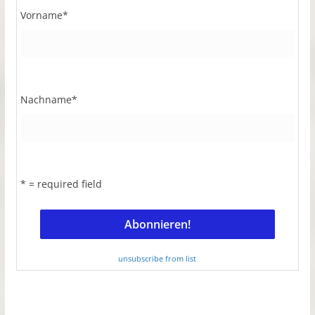
Vorname
*
Nachname
*
* = required field
unsubscribe from list