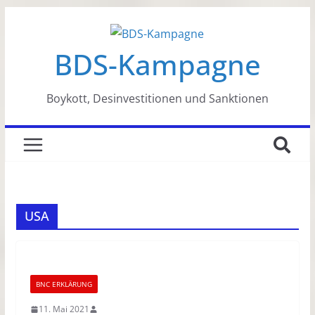
Zum
Inhalt
BDS-Kampagne
springen
Boykott, Desinvestitionen und Sanktionen
USA
BNC ERKLÄRUNG
11. Mai 2021