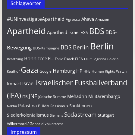
Schlagwörter
#UNInvestigateApartheid
Ahava
Agrexco
Amazon
Apartheid
BDS
BDS-
Apartheid Israel
AXA
Berlin
BDS Berlin
Bewegung
BDS-Kampagne
Bonn
EU
FIFA
Farid Esack
ECCP
Besatzung
Fruit Logistica
Galeria
Gaza
Hamburg
HP
Google
HPE
Human Rights Watch
Kaufhof
Israelischer Fussballverband
Israel
Impact
(IFA)
JNF
Mehadrin
Militärembargo
Jüdische Stimme
ITB
Palästina
Sanktionen
PUMA
Rassismus
Nakba
Sodastream
Siedlerkolonialismus
Stuttgart
Siemens
Völkermord / Genozid
Völkerrecht
Impressum