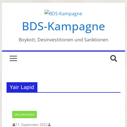
Zum
Inhalt
BDS-Kampagne
springen
Boykott, Desinvestitionen und Sanktionen
Yair Lapid
ERKLÄRUNGEN
11. September 2022