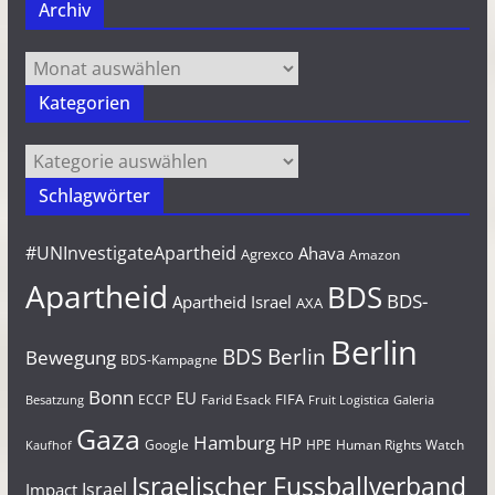
Archiv
Archiv
Kategorien
Kategorien
Schlagwörter
#UNInvestigateApartheid
Ahava
Agrexco
Amazon
Apartheid
BDS
BDS-
Apartheid Israel
AXA
Berlin
BDS Berlin
Bewegung
BDS-Kampagne
Bonn
EU
FIFA
Farid Esack
ECCP
Besatzung
Fruit Logistica
Galeria
Gaza
Hamburg
HP
Google
HPE
Human Rights Watch
Kaufhof
Israelischer Fussballverband
Israel
Impact