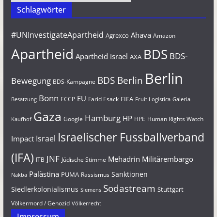
Schlagwörter
#UNInvestigateApartheid
Ahava
Agrexco
Amazon
Apartheid
BDS
BDS-
Apartheid Israel
AXA
Berlin
BDS Berlin
Bewegung
BDS-Kampagne
Bonn
EU
FIFA
Farid Esack
ECCP
Besatzung
Fruit Logistica
Galeria
Gaza
Hamburg
HP
Google
HPE
Human Rights Watch
Kaufhof
Israelischer Fussballverband
Israel
Impact
(IFA)
JNF
Mehadrin
Militärembargo
Jüdische Stimme
ITB
Palästina
Sanktionen
PUMA
Rassismus
Nakba
Sodastream
Siedlerkolonialismus
Stuttgart
Siemens
Völkermord / Genozid
Völkerrecht
Impressum