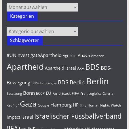
Archiv
Kategorien
Kategorien
Schlagwörter
#UNInvestigateApartheid
Ahava
Agrexco
Amazon
Apartheid
BDS
BDS-
Apartheid Israel
AXA
Berlin
BDS Berlin
Bewegung
BDS-Kampagne
Bonn
EU
FIFA
Farid Esack
ECCP
Besatzung
Fruit Logistica
Galeria
Gaza
Hamburg
HP
Google
HPE
Human Rights Watch
Kaufhof
Israelischer Fussballverband
Israel
Impact
(IFA)
JNF