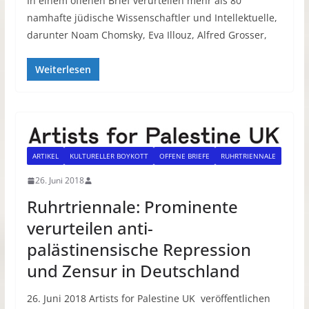
In einem offenen Brief verurteilen mehr als 80
namhafte jüdische Wissenschaftler und Intellektuelle,
darunter Noam Chomsky, Eva Illouz, Alfred Grosser,
Weiterlesen
ARTIKEL
KULTURELLER BOYKOTT
OFFENE BRIEFE
RUHRTRIENNALE
26. Juni 2018
Ruhrtriennale: Prominente
verurteilen anti-
palästinensische Repression
und Zensur in Deutschland
26. Juni 2018 Artists for Palestine UK veröffentlichen