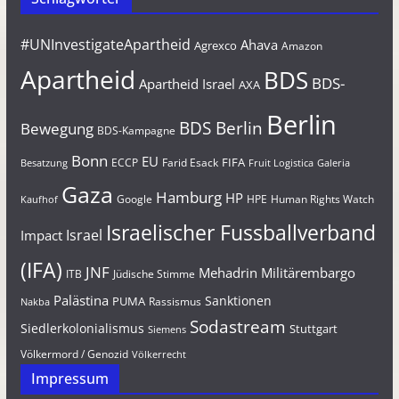
#UNInvestigateApartheid
Ahava
Agrexco
Amazon
Apartheid
BDS
BDS-
Apartheid Israel
AXA
Berlin
BDS Berlin
Bewegung
BDS-Kampagne
Bonn
EU
FIFA
Farid Esack
ECCP
Besatzung
Fruit Logistica
Galeria
Gaza
Hamburg
HP
Google
HPE
Human Rights Watch
Kaufhof
Israelischer Fussballverband
Israel
Impact
(IFA)
JNF
Mehadrin
Militärembargo
Jüdische Stimme
ITB
Palästina
Sanktionen
PUMA
Rassismus
Nakba
Sodastream
Siedlerkolonialismus
Stuttgart
Siemens
Völkermord / Genozid
Völkerrecht
Impressum