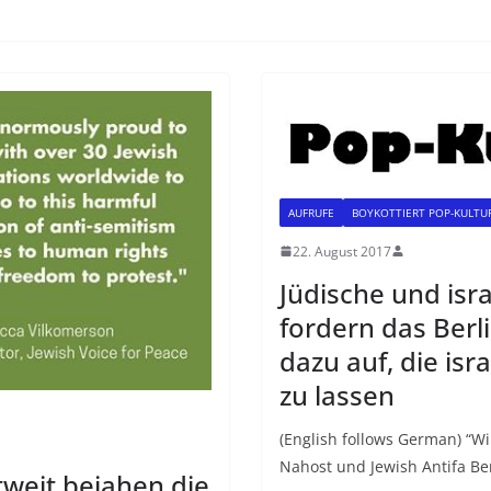
AUFRUFE
BOYKOTTIERT POP-KULTU
22. August 2017
Jüdische und isr
fordern das Berli
dazu auf, die isr
zu lassen
(English follows German) “Wi
Nahost und Jewish Antifa Ber
tweit bejahen die