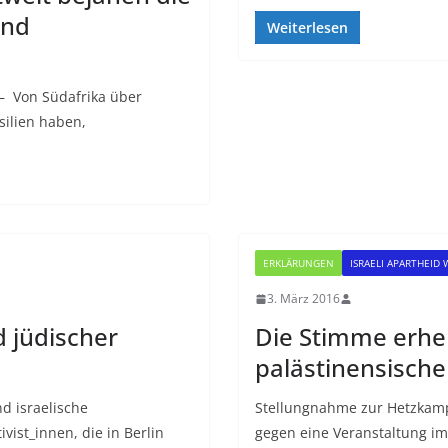
und
Weiterlesen
) – Von Südafrika über
ilien haben,
ERKLÄRUNGEN
ISRAELI APARTHEID 
3. März 2016
d jüdischer
Die Stimme erhe
palästinensische
nd israelische
Stellungnahme zur Hetzkamp
vist_innen, die in Berlin
gegen eine Veranstaltung im