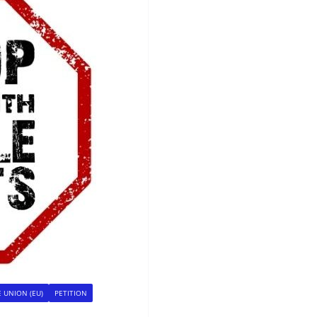
 UNION (EU)
PETITION