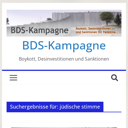
Zum
Inhalt
springen
BDS-Kampagne
Boykott, Desinvestitionen und Sanktionen
Suchergebnisse für: jüdische stimme