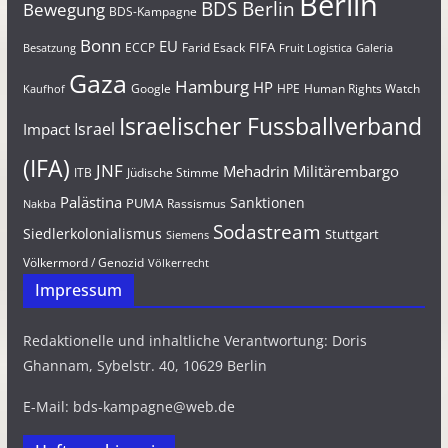
Berlin
BDS Berlin
Bewegung
BDS-Kampagne
Bonn
EU
FIFA
Farid Esack
ECCP
Besatzung
Fruit Logistica
Galeria
Gaza
Hamburg
HP
Google
HPE
Human Rights Watch
Kaufhof
Israelischer Fussballverband
Israel
Impact
(IFA)
JNF
Mehadrin
Militärembargo
Jüdische Stimme
ITB
Palästina
Sanktionen
PUMA
Rassismus
Nakba
Sodastream
Siedlerkolonialismus
Stuttgart
Siemens
Völkermord / Genozid
Völkerrecht
Impressum
Redaktionelle und inhaltliche Verantwortung: Doris
Ghannam, Sybelstr. 40, 10629 Berlin
E-Mail: bds-kampagne@web.de