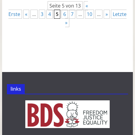
Seite 5 von 13
«
Erste
«
...
3
4
5
6
7
...
10
...
»
Letzte
»
links