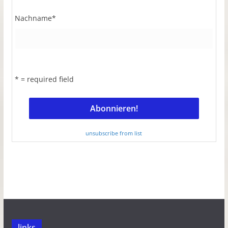
Nachname
*
* = required field
unsubscribe from list
links