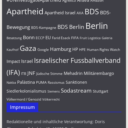
#UNInvestigateApartheid
Ahava
Agrexco
Amazon
Apartheid
BDS
BDS-
Apartheid Israel
AXA
Berlin
BDS Berlin
Bewegung
BDS-Kampagne
Bonn
EU
FIFA
Farid Esack
ECCP
Besatzung
Fruit Logistica
Galeria
Gaza
Hamburg
HP
Google
HPE
Human Rights Watch
Kaufhof
Israelischer Fussballverband
Israel
Impact
(IFA)
JNF
Mehadrin
Militärembargo
Jüdische Stimme
ITB
Palästina
Sanktionen
PUMA
Rassismus
Nakba
Sodastream
Siedlerkolonialismus
Stuttgart
Siemens
Völkermord / Genozid
Völkerrecht
Impressum
Redaktionelle und inhaltliche Verantwortung: Doris