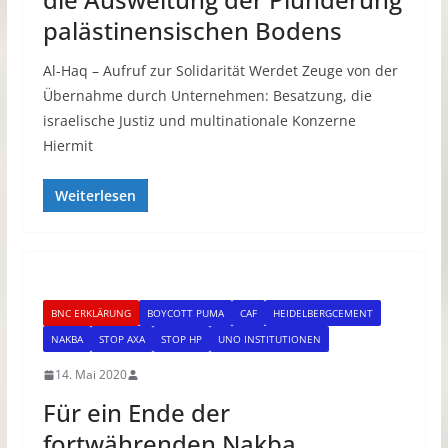
palästinensischen Bodens
Al-Haq – Aufruf zur Solidarität Werdet Zeuge von der
Übernahme durch Unternehmen: Besatzung, die
israelische Justiz und multinationale Konzerne
Hiermit
Weiterlesen
BNC ERKLÄRUNG
BOYCOTT PUMA
CAF
HEIDELBERGCEMENT
NAKBA
STOP AXA
STOP HP
UNO INSTITUTIONEN
14. Mai 2020
Für ein Ende der
fortwährenden Nakba