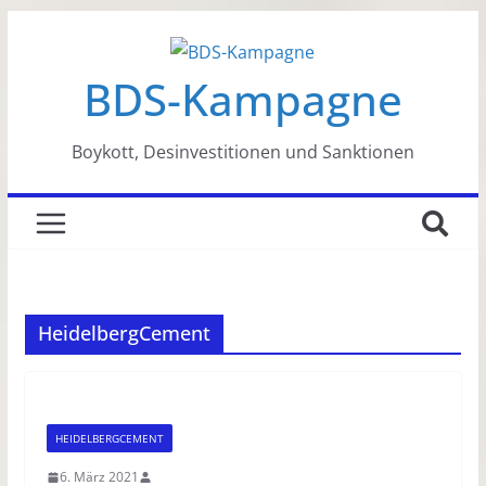
Zum
Inhalt
BDS-Kampagne
springen
Boykott, Desinvestitionen und Sanktionen
HeidelbergCement
HEIDELBERGCEMENT
6. März 2021