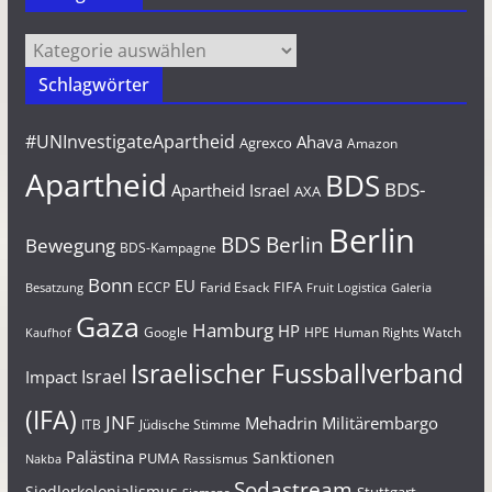
Kategorien
Schlagwörter
#UNInvestigateApartheid
Ahava
Agrexco
Amazon
Apartheid
BDS
BDS-
Apartheid Israel
AXA
Berlin
BDS Berlin
Bewegung
BDS-Kampagne
Bonn
EU
FIFA
Farid Esack
ECCP
Besatzung
Fruit Logistica
Galeria
Gaza
Hamburg
HP
Google
HPE
Human Rights Watch
Kaufhof
Israelischer Fussballverband
Israel
Impact
(IFA)
JNF
Mehadrin
Militärembargo
Jüdische Stimme
ITB
Palästina
Sanktionen
PUMA
Rassismus
Nakba
Sodastream
Siedlerkolonialismus