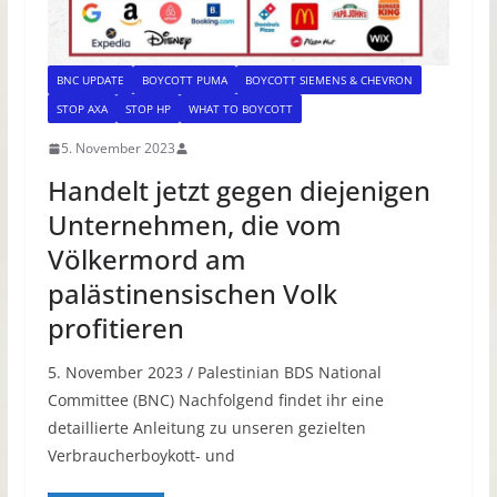
BNC UPDATE
BOYCOTT PUMA
BOYCOTT SIEMENS & CHEVRON
STOP AXA
STOP HP
WHAT TO BOYCOTT
5. November 2023
Handelt jetzt gegen diejenigen
Unternehmen, die vom
Völkermord am
palästinensischen Volk
profitieren
5. November 2023 / Palestinian BDS National
Committee (BNC) Nachfolgend findet ihr eine
detaillierte Anleitung zu unseren gezielten
Verbraucherboykott- und