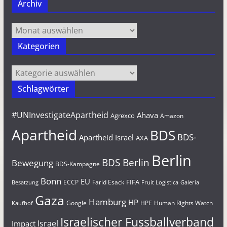
Archiv
Archiv
Kategorien
Kategorien
Schlagwörter
#UNInvestigateApartheid
Ahava
Agrexco
Amazon
Apartheid
BDS
BDS-
Apartheid Israel
AXA
Berlin
BDS Berlin
Bewegung
BDS-Kampagne
Bonn
EU
FIFA
Farid Esack
ECCP
Besatzung
Fruit Logistica
Galeria
Gaza
Hamburg
HP
Google
HPE
Human Rights Watch
Kaufhof
Israelischer Fussballverband
Israel
Impact