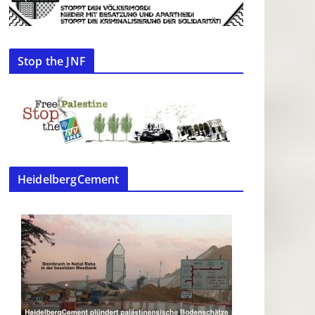
Stop the JNF
HeidelbergCement