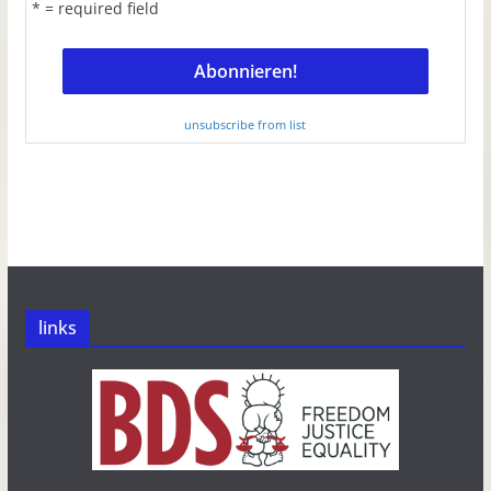
* = required field
unsubscribe from list
links