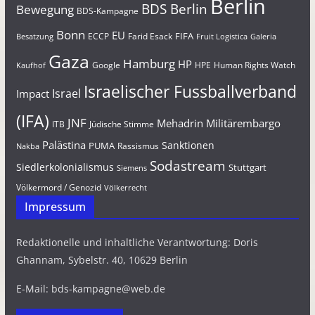
Berlin
BDS Berlin
Bewegung
BDS-Kampagne
Bonn
EU
FIFA
Farid Esack
ECCP
Besatzung
Fruit Logistica
Galeria
Gaza
Hamburg
HP
Google
HPE
Human Rights Watch
Kaufhof
Israelischer Fussballverband
Israel
Impact
(IFA)
JNF
Mehadrin
Militärembargo
Jüdische Stimme
ITB
Palästina
Sanktionen
PUMA
Rassismus
Nakba
Sodastream
Siedlerkolonialismus
Stuttgart
Siemens
Völkermord / Genozid
Völkerrecht
Impressum
Redaktionelle und inhaltliche Verantwortung: Doris
Ghannam, Sybelstr. 40, 10629 Berlin
E-Mail: bds-kampagne@web.de