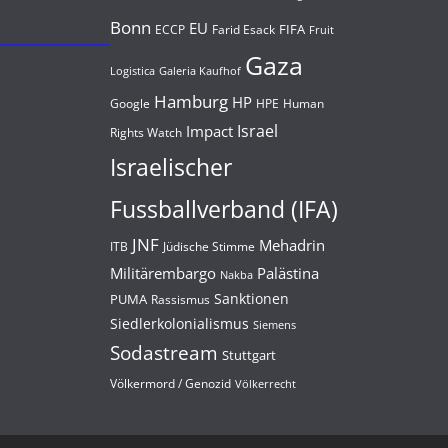
Bonn
EU
FIFA
Farid Esack
ECCP
Fruit
Gaza
Logistica
Galeria Kaufhof
Hamburg
HP
Google
HPE
Human
Israel
Impact
Rights Watch
Israelischer
Fussballverband (IFA)
JNF
Mehadrin
Jüdische Stimme
ITB
Militärembargo
Palästina
Nakba
Sanktionen
PUMA
Rassismus
Siedlerkolonialismus
Siemens
Sodastream
Stuttgart
Völkermord / Genozid
Völkerrecht