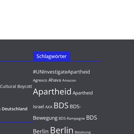
Schlagwörter
#UNInvestigateApartheid
Ahava
Agrexco
Amazon
Apartheid
Apartheid
BDS
BDS-
Israel
AXA
n Deutschland
BDS
Bewegung
BDS-Kampagne
Berlin
Berlin
Besatzung