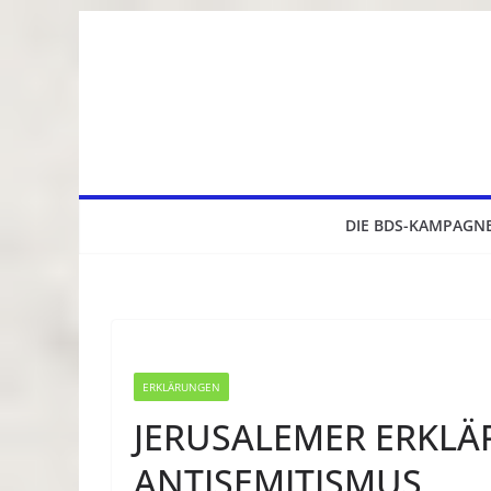
Zum
Inhalt
springen
DIE BDS-KAMPAGN
ERKLÄRUNGEN
JERUSALEMER ERKL
ANTISEMITISMUS