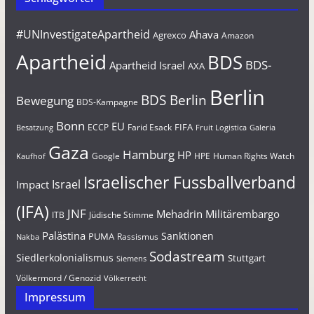
#UNInvestigateApartheid
Ahava
Agrexco
Amazon
Apartheid
BDS
BDS-
Apartheid Israel
AXA
Berlin
BDS Berlin
Bewegung
BDS-Kampagne
Bonn
EU
FIFA
Farid Esack
ECCP
Besatzung
Fruit Logistica
Galeria
Gaza
Hamburg
HP
Google
HPE
Human Rights Watch
Kaufhof
Israelischer Fussballverband
Israel
Impact
(IFA)
JNF
Mehadrin
Militärembargo
Jüdische Stimme
ITB
Palästina
Sanktionen
PUMA
Rassismus
Nakba
Sodastream
Siedlerkolonialismus
Stuttgart
Siemens
Völkermord / Genozid
Völkerrecht
Impressum