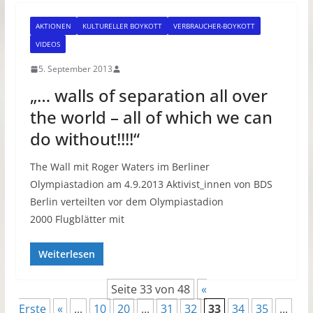
AKTIONEN
KULTURELLER BOYKOTT
VERBRAUCHER-BOYKOTT
VIDEOS
5. September 2013
„… walls of separation all over
the world – all of which we can
do without!!!!“
The Wall mit Roger Waters im Berliner
Olympiastadion am 4.9.2013 Aktivist_innen von BDS
Berlin verteilten vor dem Olympiastadion
2000 Flugblätter mit
Weiterlesen
Seite 33 von 48
«
Erste
«
...
10
20
...
31
32
33
34
35
...