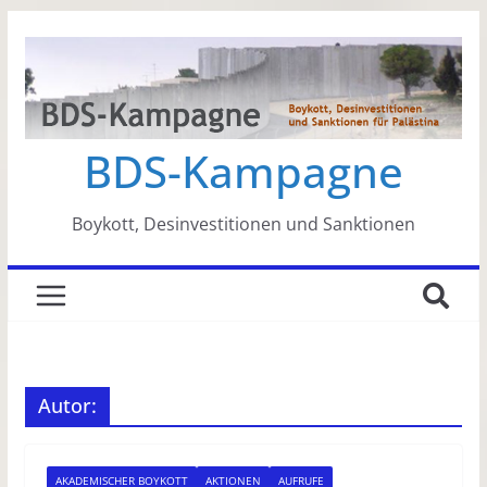
Zum
Inhalt
springen
BDS-Kampagne
Boykott, Desinvestitionen und Sanktionen
Autor:
AKADEMISCHER BOYKOTT
AKTIONEN
AUFRUFE