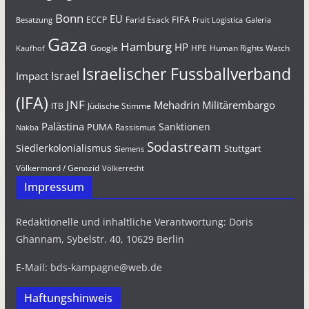
Bonn
EU
FIFA
Farid Esack
ECCP
Besatzung
Fruit Logistica
Galeria
Gaza
Hamburg
HP
Google
HPE
Human Rights Watch
Kaufhof
Israelischer Fussballverband
Israel
Impact
(IFA)
JNF
Mehadrin
Militärembargo
Jüdische Stimme
ITB
Palästina
Sanktionen
PUMA
Rassismus
Nakba
Sodastream
Siedlerkolonialismus
Stuttgart
Siemens
Völkermord / Genozid
Völkerrecht
Impressum
Redaktionelle und inhaltliche Verantwortung: Doris
Ghannam, Sybelstr. 40, 10629 Berlin
E-Mail: bds-kampagne@web.de
Haftungshinweis