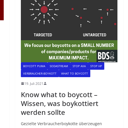
BOYCOTT PUMA
SODASTREAM
STOP AXA
STOP HP
VERBRAUCHER-BOYKOTT
WHAT TO BOYCOTT
19. Juli 2021
Know what to boycott –
Wissen, was boykottiert
werden sollte
Gezielte Verbraucherboykotte überzeugen