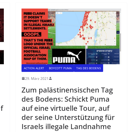
ACTION ALERT
BOYCOTT PUMA
TAG DES BODENS
29. März 2021
Zum palästinensischen Tag
des Bodens: Schickt Puma
f
auf eine virtuelle Tour, auf
der seine Unterstützung für
Israels illegale Landnahme