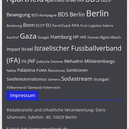
Apartheid Israel
AXA
Berlin
BDS Berlin
Bewegung
BDS-Kampagne
Bonn
EU
FIFA
Farid Esack
ECCP
Besatzung
Fruit Logistica
Galeria
Gaza
Hamburg
HP
Google
HPE
Human Rights Watch
Kaufhof
Israelischer Fussballverband
Israel
Impact
(IFA)
JNF
Mehadrin
Militärembargo
Jüdische Stimme
ITB
Palästina
Sanktionen
PUMA
Rassismus
Nakba
Sodastream
Siedlerkolonialismus
Stuttgart
Siemens
Völkermord / Genozid
Völkerrecht
Impressum
Redaktionelle und inhaltliche Verantwortung: Doris
Ghannam, Sybelstr. 40, 10629 Berlin
E-Mail: bds-kampagne@web.de