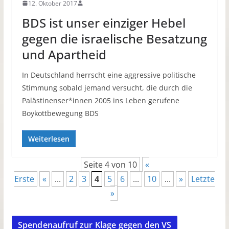
12. Oktober 2017
BDS ist unser einziger Hebel
gegen die israelische Besatzung
und Apartheid
In Deutschland herrscht eine aggressive politische
Stimmung sobald jemand versucht, die durch die
Palästinenser*innen 2005 ins Leben gerufene
Boykottbewegung BDS
Weiterlesen
Seite 4 von 10
«
Erste
«
...
2
3
4
5
6
...
10
...
»
Letzte
»
Spendenaufruf zur Klage gegen den VS