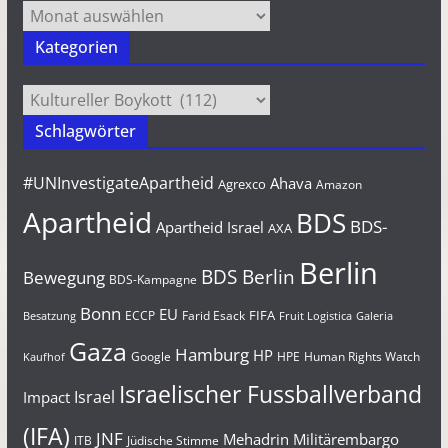
Archiv
Kategorien
Kategorien
Schlagwörter
#UNInvestigateApartheid
Ahava
Agrexco
Amazon
Apartheid
BDS
BDS-
Apartheid Israel
AXA
Berlin
BDS Berlin
Bewegung
BDS-Kampagne
Bonn
EU
FIFA
Farid Esack
ECCP
Besatzung
Fruit Logistica
Galeria
Gaza
Hamburg
HP
Google
HPE
Human Rights Watch
Kaufhof
Israelischer Fussballverband
Israel
Impact
(IFA)
JNF
Mehadrin
Militärembargo
Jüdische Stimme
ITB