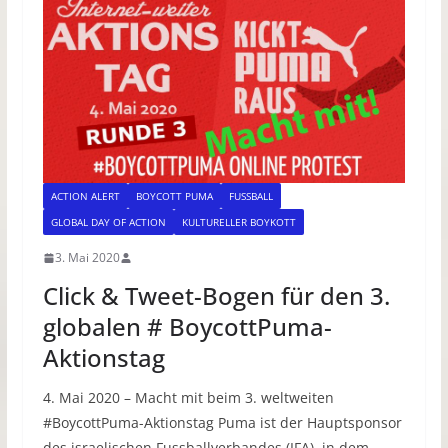
ACTION ALERT
BOYCOTT PUMA
FUSSBALL
GLOBAL DAY OF ACTION
KULTURELLER BOYKOTT
3. Mai 2020
Click & Tweet-Bogen für den 3.
globalen # BoycottPuma-
Aktionstag
4. Mai 2020 – Macht mit beim 3. weltweiten
#BoycottPuma-Aktionstag Puma ist der Hauptsponsor
des israelischen Fussballverbandes (IFA), in dem