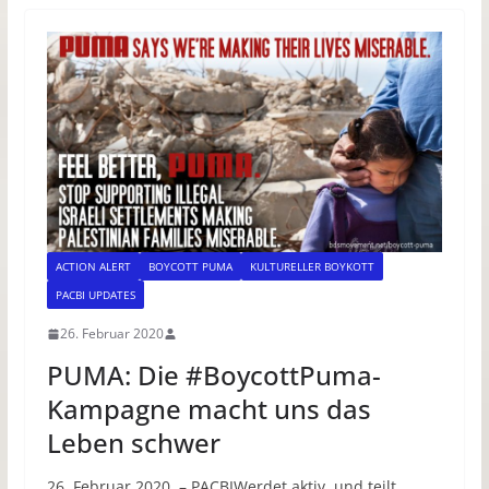
ACTION ALERT
BOYCOTT PUMA
KULTURELLER BOYKOTT
PACBI UPDATES
26. Februar 2020
PUMA: Die #BoycottPuma-
Kampagne macht uns das
Leben schwer
26. Februar 2020 – PACBIWerdet aktiv und teilt