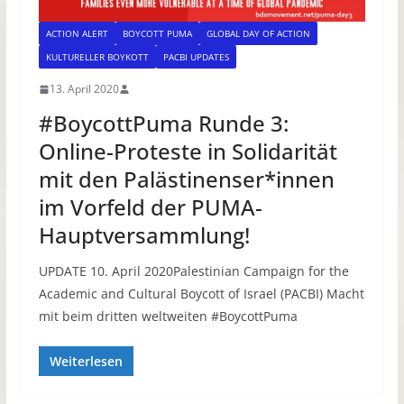
ACTION ALERT
BOYCOTT PUMA
GLOBAL DAY OF ACTION
KULTURELLER BOYKOTT
PACBI UPDATES
13. April 2020
#BoycottPuma Runde 3:
Online-Proteste in Solidarität
mit den Palästinenser*innen
im Vorfeld der PUMA-
Hauptversammlung!
UPDATE 10. April 2020Palestinian Campaign for the
Academic and Cultural Boycott of Israel (PACBI) Macht
mit beim dritten weltweiten #BoycottPuma
Weiterlesen