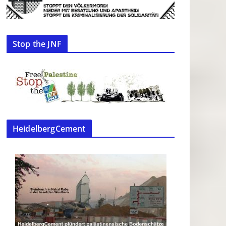
Stop the JNF
HeidelbergCement