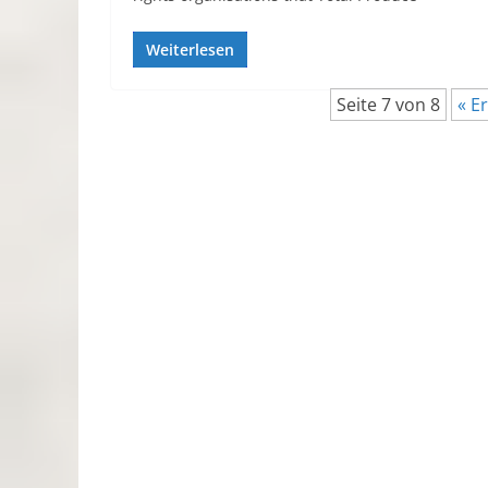
Weiterlesen
Seite 7 von 8
« E