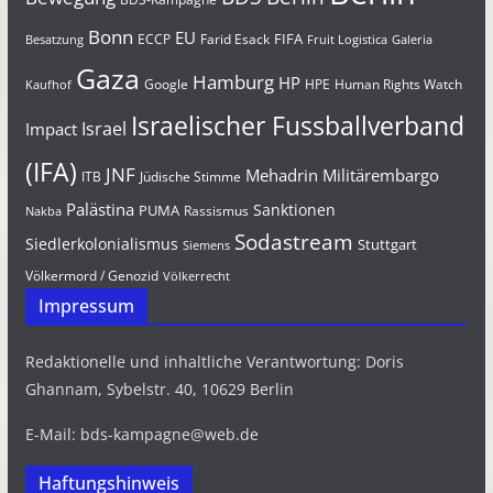
Bonn
EU
FIFA
Farid Esack
ECCP
Besatzung
Fruit Logistica
Galeria
Gaza
Hamburg
HP
Google
HPE
Human Rights Watch
Kaufhof
Israelischer Fussballverband
Israel
Impact
(IFA)
JNF
Mehadrin
Militärembargo
Jüdische Stimme
ITB
Palästina
Sanktionen
PUMA
Rassismus
Nakba
Sodastream
Siedlerkolonialismus
Stuttgart
Siemens
Völkermord / Genozid
Völkerrecht
Impressum
Redaktionelle und inhaltliche Verantwortung: Doris
Ghannam, Sybelstr. 40, 10629 Berlin
E-Mail: bds-kampagne@web.de
Haftungshinweis