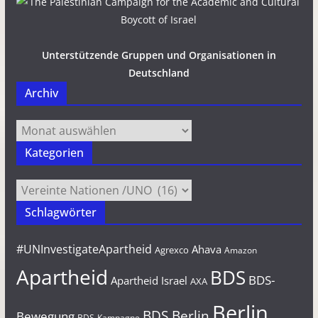
Unterstützende Gruppen und Organisationen in
Deutschland
Archiv
Archiv
Kategorien
Kategorien
Schlagwörter
#UNInvestigateApartheid
Ahava
Agrexco
Amazon
Apartheid
BDS
BDS-
Apartheid Israel
AXA
Berlin
BDS Berlin
Bewegung
BDS-Kampagne