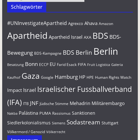
Schlagwörter
#UNInvestigateApartheid
Ahava
Agrexco
Amazon
Apartheid
BDS
BDS-
Apartheid Israel
AXA
Berlin
BDS Berlin
Bewegung
BDS-Kampagne
Bonn
EU
FIFA
Farid Esack
ECCP
Besatzung
Fruit Logistica
Galeria
Gaza
Hamburg
HP
Google
HPE
Human Rights Watch
Kaufhof
Israelischer Fussballverband
Israel
Impact
(IFA)
JNF
Mehadrin
Militärembargo
Jüdische Stimme
ITB
Palästina
Sanktionen
PUMA
Rassismus
Nakba
Sodastream
Siedlerkolonialismus
Stuttgart
Siemens
Völkermord / Genozid
Völkerrecht