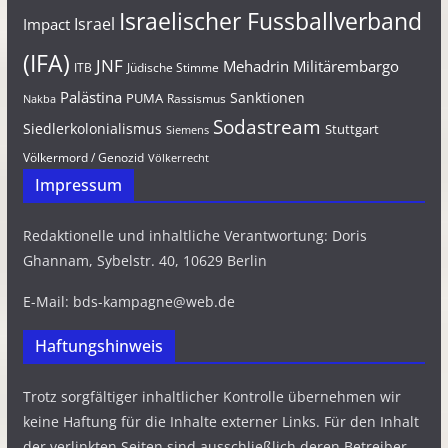
Israelischer Fussballverband
Israel
Impact
(IFA)
JNF
Mehadrin
Militärembargo
Jüdische Stimme
ITB
Palästina
Sanktionen
PUMA
Rassismus
Nakba
Sodastream
Siedlerkolonialismus
Stuttgart
Siemens
Völkermord / Genozid
Völkerrecht
Impressum
Redaktionelle und inhaltliche Verantwortung: Doris
Ghannam, Sybelstr. 40, 10629 Berlin
E-Mail: bds-kampagne@web.de
Haftungshinweis
Trotz sorgfältiger inhaltlicher Kontrolle übernehmen wir
keine Haftung für die Inhalte externer Links. Für den Inhalt
der verlinkten Seiten sind ausschließlich deren Betreiber