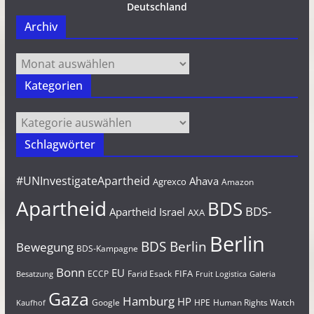
Deutschland
Archiv
Archiv
Kategorien
Kategorien
Schlagwörter
#UNInvestigateApartheid
Ahava
Agrexco
Amazon
Apartheid
BDS
BDS-
Apartheid Israel
AXA
Berlin
BDS Berlin
Bewegung
BDS-Kampagne
Bonn
EU
FIFA
Farid Esack
ECCP
Besatzung
Fruit Logistica
Galeria
Gaza
Hamburg
HP
Google
HPE
Human Rights Watch
Kaufhof