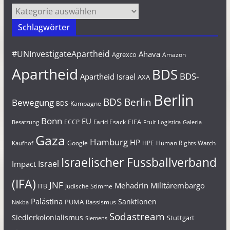
Kategorien
Schlagwörter
#UNInvestigateApartheid
Ahava
Agrexco
Amazon
Apartheid
BDS
BDS-
Apartheid Israel
AXA
Berlin
BDS Berlin
Bewegung
BDS-Kampagne
Bonn
EU
FIFA
Farid Esack
ECCP
Besatzung
Fruit Logistica
Galeria
Gaza
Hamburg
HP
Google
HPE
Human Rights Watch
Kaufhof
Israelischer Fussballverband
Israel
Impact
(IFA)
JNF
Mehadrin
Militärembargo
Jüdische Stimme
ITB
Palästina
Sanktionen
PUMA
Rassismus
Nakba
Sodastream
Siedlerkolonialismus
Stuttgart
Siemens