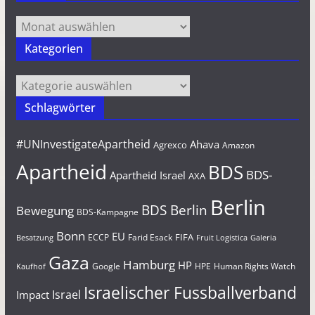
Archiv
Kategorien
Kategorien
Schlagwörter
#UNInvestigateApartheid
Ahava
Agrexco
Amazon
Apartheid
BDS
BDS-
Apartheid Israel
AXA
Berlin
BDS Berlin
Bewegung
BDS-Kampagne
Bonn
EU
FIFA
Farid Esack
ECCP
Besatzung
Fruit Logistica
Galeria
Gaza
Hamburg
HP
Google
HPE
Human Rights Watch
Kaufhof
Israelischer Fussballverband
Israel
Impact