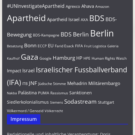
#UNInvestigateApartheid
Ahava
Agrexco
Amazon
Apartheid
BDS
BDS-
Apartheid Israel
AXA
Berlin
BDS Berlin
Bewegung
BDS-Kampagne
Bonn
EU
FIFA
Farid Esack
ECCP
Besatzung
Fruit Logistica
Galeria
Gaza
Hamburg
HP
Google
HPE
Human Rights Watch
Kaufhof
Israelischer Fussballverband
Israel
Impact
(IFA)
JNF
Mehadrin
Militärembargo
Jüdische Stimme
ITB
Palästina
Sanktionen
PUMA
Rassismus
Nakba
Sodastream
Siedlerkolonialismus
Stuttgart
Siemens
Völkermord / Genozid
Völkerrecht
Impressum
Redaktionelle und inhaltliche Verantwortung: Doris