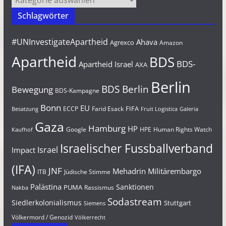
Schlagwörter
#UNInvestigateApartheid
Ahava
Agrexco
Amazon
Apartheid
BDS
BDS-
Apartheid Israel
AXA
Berlin
BDS Berlin
Bewegung
BDS-Kampagne
Bonn
EU
FIFA
Farid Esack
ECCP
Besatzung
Fruit Logistica
Galeria
Gaza
Hamburg
HP
Google
HPE
Human Rights Watch
Kaufhof
Israelischer Fussballverband
Israel
Impact
(IFA)
JNF
Mehadrin
Militärembargo
Jüdische Stimme
ITB
Palästina
Sanktionen
PUMA
Rassismus
Nakba
Sodastream
Siedlerkolonialismus
Stuttgart
Siemens
Völkermord / Genozid
Völkerrecht