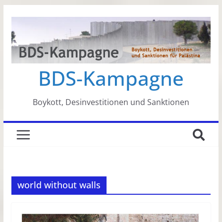
Zum
Inhalt
springen
BDS-Kampagne
Boykott, Desinvestitionen und Sanktionen
world without walls