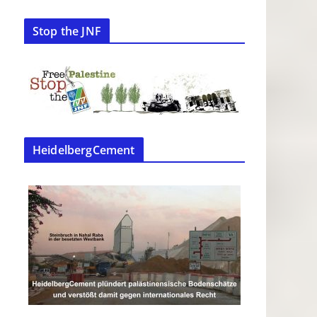
Stop the JNF
HeidelbergCement