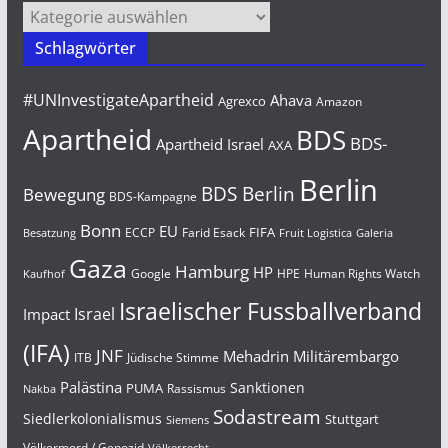
Kategorien
Schlagwörter
#UNInvestigateApartheid
Ahava
Agrexco
Amazon
Apartheid
BDS
BDS-
Apartheid Israel
AXA
Berlin
BDS Berlin
Bewegung
BDS-Kampagne
Bonn
EU
FIFA
Farid Esack
ECCP
Besatzung
Fruit Logistica
Galeria
Gaza
Hamburg
HP
Google
HPE
Human Rights Watch
Kaufhof
Israelischer Fussballverband
Israel
Impact
(IFA)
JNF
Mehadrin
Militärembargo
Jüdische Stimme
ITB
Palästina
Sanktionen
PUMA
Rassismus
Nakba
Sodastream
Siedlerkolonialismus
Stuttgart
Siemens
Völkermord / Genozid