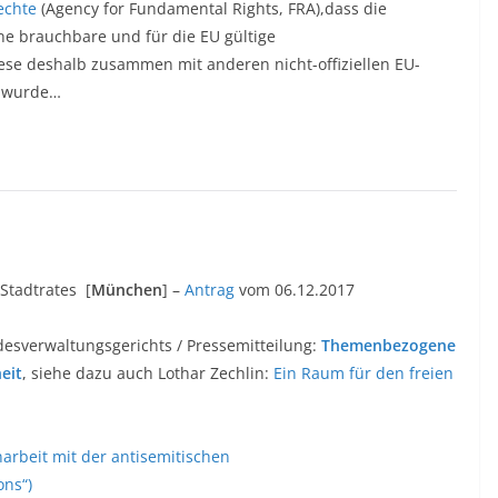
echte
(Agency for Fundamental Rights, FRA),dass die
ne brauchbare und für die EU gültige
iese deshalb zusammen mit anderen nicht-offiziellen EU-
t wurde…
Stadtrates [
München
] –
Antrag
vom 06.12.2017
sverwaltungsgerichts / Pressemitteilung:
Themenbezogene
eit
, siehe dazu auch Lothar Zechlin:
Ein Raum für den freien
rbeit mit der antisemitischen
ons“)