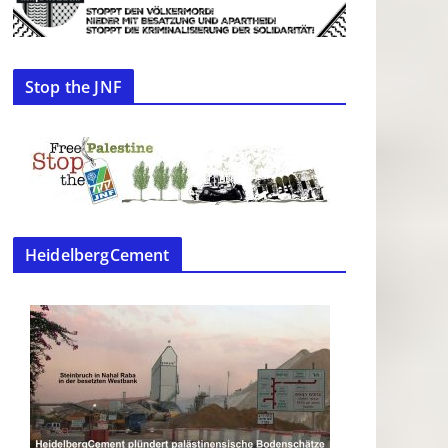
Stop the JNF
HeidelbergCement