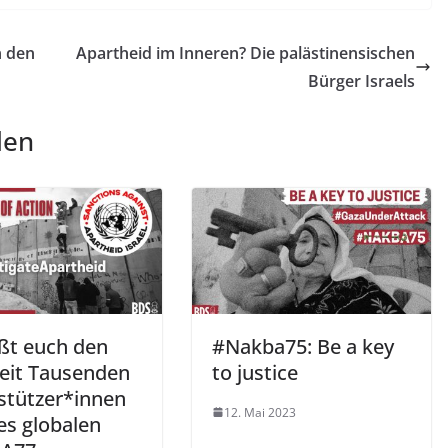
n den
Apartheid im Inneren? Die palästinensischen
Bürger Israels
len
eßt euch den
#Nakba75: Be a key
eit Tausenden
to justice
stützer*innen
12. Mai 2023
es globalen