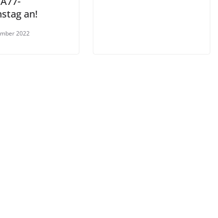
A77-
nstag an!
ember 2022