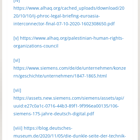
[iv]
https://www.alhaq.org/cached_uploads/download/20
20/10/10/ij-phroc-legal-briefing-euroasia-
interconnector-final-07-10-2020-1602308650.pdf
[v]
https://www.alhaq.org/palestinian-human-rights-
organizations-council
[vi]
https://www.siemens.com/de/de/unternehmen/konze
rn/geschichte/unternehmen/1847-1865.html
[vii]
https://assets.new.siemens.com/siemens/assets/api/
uuid:e27c0a1c-0716-44b3-89f1-9f996ea00135/106-
siemens-175-jahre-deutsch-digital.pdf
[viii]
https://blog.deutsches-
museum.de/2020/11/05/die-dunkle-seite-der-technik-