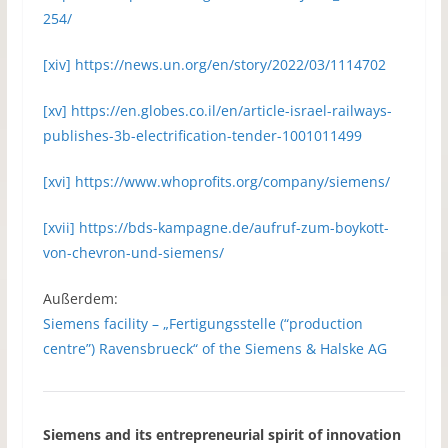
254/
[xiv]
https://news.un.org/en/story/2022/03/1114702
[xv]
https://en.globes.co.il/en/article-israel-railways-
publishes-3b-electrification-tender-1001011499
[xvi]
https://www.whoprofits.org/company/siemens/
[xvii]
https://bds-kampagne.de/aufruf-zum-boykott-
von-chevron-und-siemens/
Außerdem:
Siemens facility – „Fertigungsstelle (“production
centre”) Ravensbrueck“ of the Siemens & Halske AG
Siemens and its entrepreneurial spirit of innovation