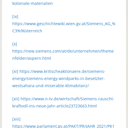
koloniale-materialien
[ix]
https://www.geschichtewiki.wien.gv.at/Siemens_AG_%
C3%96sterreich
[x]
https://new.siemens.com/at/de/unternehmen/theme
nfelder/aspern.html
[xi]
https://www.kritischeaktionaere.de/siemens-
energy/siemens-energy-windparks-in-besetzter-
westsahara-und-miserable-klimabilanz/
[xii]
https://www.n-tv.de/wirtschaft/Siemens-rauscht-
kraftvoll-ins-neue-Jahr-article23723663.html
[xiii]
https://www.parlament.gv.at/PAKT/PR/JAHR_2021/PK1