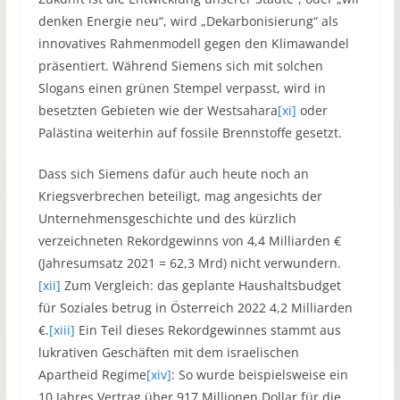
denken Energie neu“, wird „Dekarbonisierung“ als
innovatives Rahmenmodell gegen den Klimawandel
präsentiert. Während Siemens sich mit solchen
Slogans einen grünen Stempel verpasst, wird in
besetzten Gebieten wie der Westsahara
[xi]
oder
Palästina weiterhin auf fossile Brennstoffe gesetzt.
Dass sich Siemens dafür auch heute noch an
Kriegsverbrechen beteiligt, mag angesichts der
Unternehmensgeschichte und des kürzlich
verzeichneten Rekordgewinns von 4,4 Milliarden €
(Jahresumsatz 2021 = 62,3 Mrd) nicht verwundern.
[xii]
Zum Vergleich: das geplante Haushaltsbudget
für Soziales betrug in Österreich 2022 4,2 Milliarden
€.
[xiii]
Ein Teil dieses Rekordgewinnes stammt aus
lukrativen Geschäften mit dem israelischen
Apartheid Regime
[xiv]
: So wurde beispielsweise ein
10 Jahres Vertrag über 917 Millionen Dollar für die