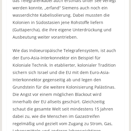
das Telegrafenkabel auch erstmals unter See verlegt
werden konnte, „erfand“ Siemens auch noch ein
wasserdichte Kabelisolierung. Dabei mussten die
Kolonien in Südostasien jene Rohstoffe liefern
(Guttapercha), die ihre eigene Unterdrückung und
Ausbeutung weiter vorantrieben.
Wie das Indoeuropäische Telegrafensystem, ist auch
der Euro-Asia-Interkonnektor ein Beispiel für
Koloniale Technik. In etablierter, kolonialer Tradition
sichern sich Israel und die EU mit dem Euro-Asia-
Interkonnektor gegenseitig ab und legen den
Grundstein für die weitere Kolonisierung Palästinas.
Die Angst vor einem möglichen Blackout wird
innerhalb der EU allseits geschürt. Gleichzeitig
schaut die gesamte Welt seit mindestens 15 Jahren
dabei zu, wie die Menschen im Gazastreifen
regelmäßig und gezielt vom Zugang zu Strom, Gas,
Lebensmitteln und anderen lebenswichtigen