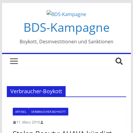
Zum
Inhalt
BDS-Kampagne
springen
Boykott, Desinvestitionen und Sanktionen
Verbraucher-Boykott
ARTIKEL
VERBRAUCHER-BOYKOTT
11. März 2016