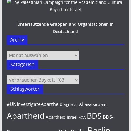
Unterstützende Gruppen und Organisationen in
Deutschland
Archiv
Archiv
Kategorien
Kategorien
Schlagwörter
#UNInvestigateApartheid
Ahava
Agrexco
Amazon
Apartheid
BDS
BDS-
Apartheid Israel
AXA
Berlin