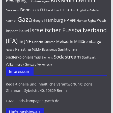
BDS Berlin
Bewegung
BDS-Kampagne
Bonn
EU
FIFA
Farid Esack
ECCP
Besatzung
Fruit Logistica
Galeria
Gaza
Hamburg
HP
Google
HPE
Human Rights Watch
Kaufhof
Israelischer Fussballverband
Israel
Impact
(IFA)
JNF
Mehadrin
Militärembargo
Jüdische Stimme
ITB
Palästina
Sanktionen
PUMA
Rassismus
Nakba
Sodastream
Siedlerkolonialismus
Stuttgart
Siemens
Völkermord / Genozid
Völkerrecht
Impressum
Redaktionelle und inhaltliche Verantwortung: Doris
Ghannam, Sybelstr. 40, 10629 Berlin
E-Mail: bds-kampagne@web.de
Haftungshinweis