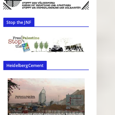
Stop the JNF
HeidelbergCement