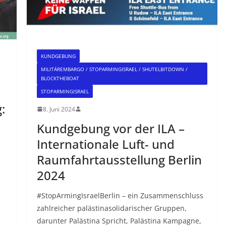
KUNDGEBUNG
MILITÄREMBARGO / STOPARMINGISRAEL / SHUTELBITDOWN /
BLOCKTHEBOAT
STOPARMINGISRAEL
:
8. Juni 2024
Kundgebung vor der ILA –
Internationale Luft- und
Raumfahrtausstellung Berlin
2024
#StopArmingIsraelBerlin – ein Zusammenschluss
zahlreicher palästinasolidarischer Gruppen,
darunter Palästina Spricht, Palästina Kampagne,