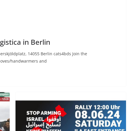
istica in Berlin
rskjöldplatz, 14055 Berlin cats4bds Join the
gloves/handwarmers and