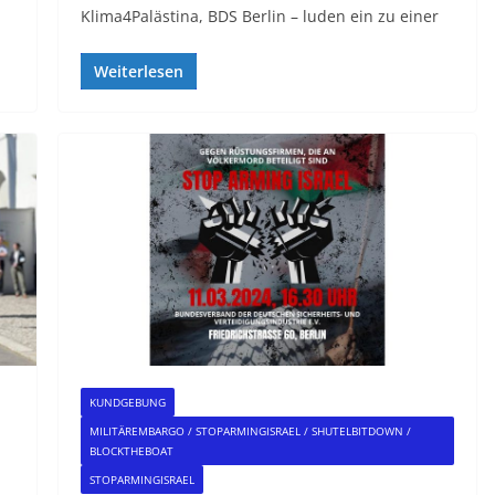
Klima4Palästina, BDS Berlin – luden ein zu einer
Weiterlesen
KUNDGEBUNG
MILITÄREMBARGO / STOPARMINGISRAEL / SHUTELBITDOWN /
BLOCKTHEBOAT
STOPARMINGISRAEL