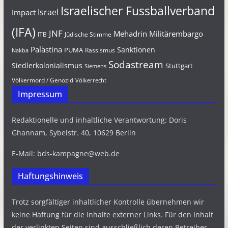
Israelischer Fussballverband
Israel
Impact
(IFA)
JNF
Mehadrin
Militärembargo
Jüdische Stimme
ITB
Palästina
Sanktionen
PUMA
Rassismus
Nakba
Sodastream
Siedlerkolonialismus
Stuttgart
Siemens
Völkermord / Genozid
Völkerrecht
Impressum
Redaktionelle und inhaltliche Verantwortung: Doris
Ghannam, Sybelstr. 40, 10629 Berlin
E-Mail: bds-kampagne@web.de
Haftungshinweis
Trotz sorgfältiger inhaltlicher Kontrolle übernehmen wir
keine Haftung für die Inhalte externer Links. Für den Inhalt
der verlinkten Seiten sind ausschließlich deren Betreiber