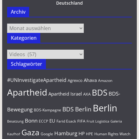
Deutschland
Archiv
Archiv
Kategorien
Kategorien
Schlagwörter
#UNInvestigateApartheid
Ahava
Agrexco
Amazon
Apartheid
BDS
BDS-
Apartheid Israel
AXA
Berlin
BDS Berlin
Bewegung
BDS-Kampagne
Bonn
EU
FIFA
Farid Esack
ECCP
Besatzung
Fruit Logistica
Galeria
Gaza
Hamburg
HP
Google
HPE
Human Rights Watch
Kaufhof