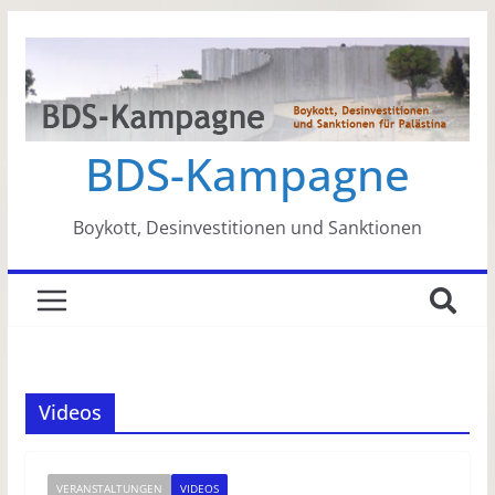
Zum
Inhalt
springen
BDS-Kampagne
Boykott, Desinvestitionen und Sanktionen
Videos
VERANSTALTUNGEN
VIDEOS